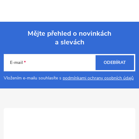
Mějte přehled o novinkách
a slevách
Z
á
E-mail
ODEBÍRAT
p
Vložením e-mailu souhlasíte s
podmínkami ochrany osobních údajů
a
t
í