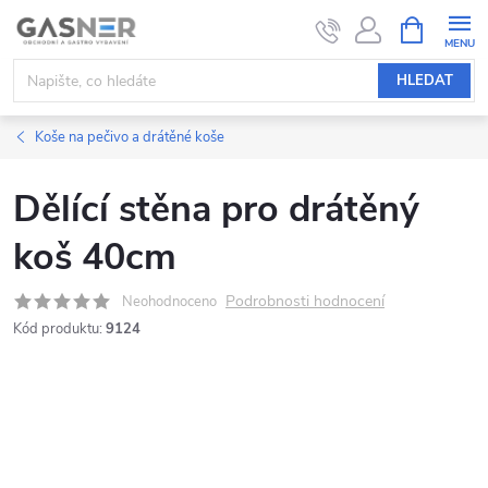
Přejít
NÁKUPNÍ
KOŠÍK
na
obsah
HLEDAT
Koše na pečivo a drátěné koše
Dělící stěna pro drátěný
koš 40cm
Podrobnosti hodnocení
Neohodnoceno
Kód produktu:
9124