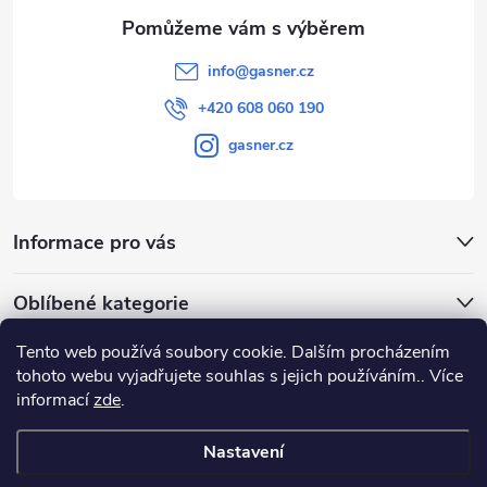
info
@
gasner.cz
+420 608 060 190
gasner.cz
Informace pro vás
Oblíbené kategorie
Tento web používá soubory cookie. Dalším procházením
Přijímáme online platby
tohoto webu vyjadřujete souhlas s jejich používáním.. Více
informací
zde
.
Nastavení