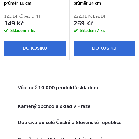
průměr 10 cm
průměr 14 cm
123,14 Kč bez DPH
222,31 Kč bez DPH
149 Kč
269 Kč
Skladem
7 ks
Skladem
7 ks
DO KOŠÍKU
DO KOŠÍKU
O
v
Více než 10 000 produktů skladem
l
Kamený obchod a sklad v Praze
á
Doprava po celé České a Slovenské republice
d