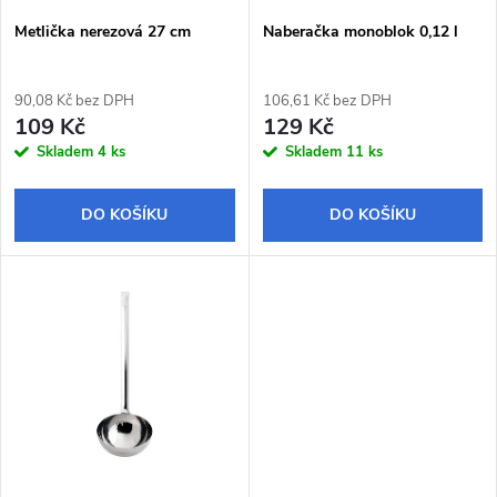
s
p
Metlička nerezová 27 cm
Naberačka monoblok 0,12 l
p
r
90,08 Kč bez DPH
106,61 Kč bez DPH
r
109 Kč
129 Kč
o
Skladem
4 ks
Skladem
11 ks
o
d
DO KOŠÍKU
DO KOŠÍKU
d
u
u
k
k
t
t
ů
ů