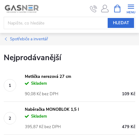
Přejít
NÁKUPNÍ
KOŠÍK
na
obsah
HLEDAT
Spotřebiče a inventář
Nejprodávanější
Metlička nerezová 27 cm
Skladem
90,08 Kč bez DPH
109 Kč
Naběračka MONOBLOK 1,5 l
Skladem
395,87 Kč bez DPH
479 Kč