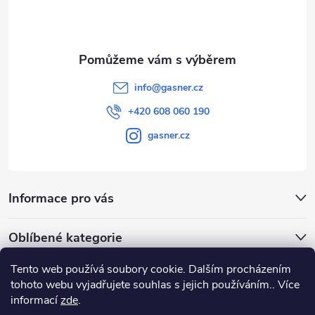
í
s
u
info
@
gasner.cz
+420 608 060 190
gasner.cz
Informace pro vás
Oblíbené kategorie
Tento web používá soubory cookie. Dalším procházením
Přijímáme online platby
tohoto webu vyjadřujete souhlas s jejich používáním.. Více
informací
zde
.