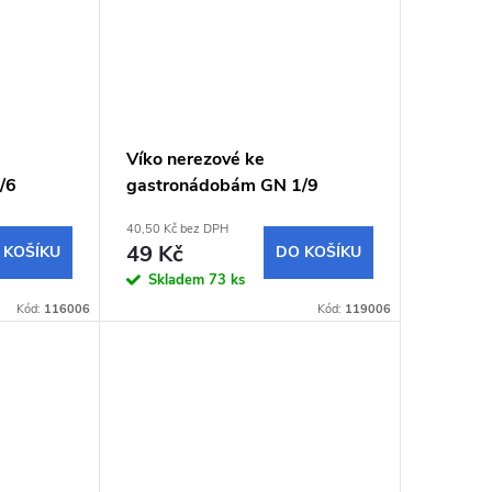
Víko nerezové ke
/6
gastronádobám GN 1/9
40,50 Kč bez DPH
49 Kč
 KOŠÍKU
DO KOŠÍKU
Skladem
73 ks
Kód:
116006
Kód:
119006