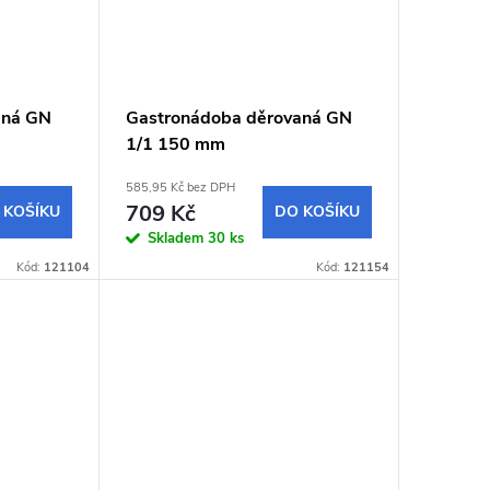
aná GN
Gastronádoba děrovaná GN
1/1 150 mm
585,95 Kč bez DPH
709 Kč
 KOŠÍKU
DO KOŠÍKU
Skladem
30 ks
Kód:
121104
Kód:
121154