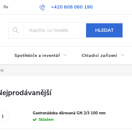
+420 608 060 190
Reklamace a vrácení zboží
Obchodní podmínky
Podmínky ochran
HLEDAT
Spotřebiče a inventář
Chladicí zařízení
né
Nejprodávanější
Gastronádoba děrovaná GN 2/3 100 mm
Skladem