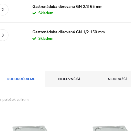
Gastronádoba děrovaná GN 2/3 65 mm
Skladem
Gastronádoba děrovaná GN 1/2 150 mm
Skladem
Ř
DOPORUČUJEME
NEJLEVNĚJŠÍ
NEJDRAŽŠÍ
a
5
položek celkem
z
V
e
ý