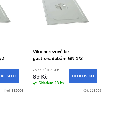
Víko nerezové ke
/2
gastronádobám GN 1/3
73,55 Kč bez DPH
89 Kč
 KOŠÍKU
DO KOŠÍKU
Skladem
23 ks
Kód:
112006
Kód:
113006