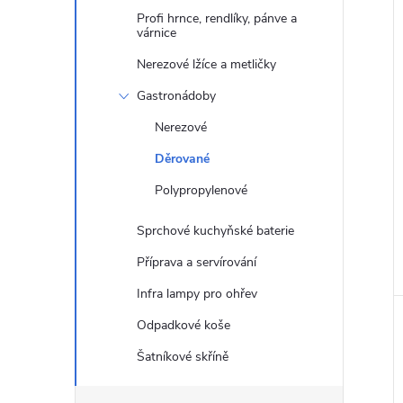
a
Profi hrnce, rendlíky, pánve a
várnice
n
í
Nerezové lžíce a metličky
i
e
Gastronádoby
l
Nerezové
Děrované
Polypropylenové
Sprchové kuchyňské baterie
Příprava a servírování
Infra lampy pro ohřev
Odpadkové koše
Šatníkové skříně