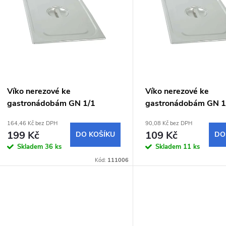
n
p
p
s
r
p
Víko nerezové ke
Víko nerezové ke
o
gastronádobám GN 1/1
gastronádobám GN 1
r
164,46 Kč bez DPH
90,08 Kč bez DPH
d
199 Kč
109 Kč
DO KOŠÍKU
DO
o
Skladem
36 ks
Skladem
11 ks
u
Kód:
111006
d
k
u
t
k