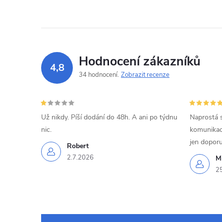
í
Hodnocení zákazníků
4,8
34 hodnocení
Zobrazit recenze
r
Už nikdy. Píší dodání do 48h. A ani po týdnu
Naprostá 
nic.
komunikací
jen doporu
Robert
2.7.2026
Mi
2