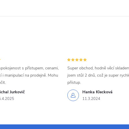
d
a
c
p
v
spokojenost s přístupem, cenami,
Super obchod, hodně věcí skladem
 i manipulací na prodejně. Mohu
jsem stůl 2 dnů, což je super rychl
k
čit.
přístup.
y
chal Jurkovič
Hanka Klecková
5.4.2025
11.3.2024
v
ý
p