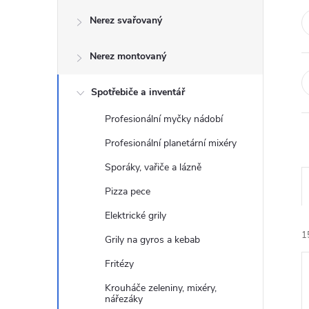
o
Nerez svařovaný
s
Nerez montovaný
t
Spotřebiče a inventář
r
Profesionální myčky nádobí
a
Profesionální planetární mixéry
n
Sporáky, vařiče a lázně
Pizza pece
n
Elektrické grily
í
1
Grily na gyros a kebab
Fritézy
p
Krouháče zeleniny, mixéry,
nářezáky