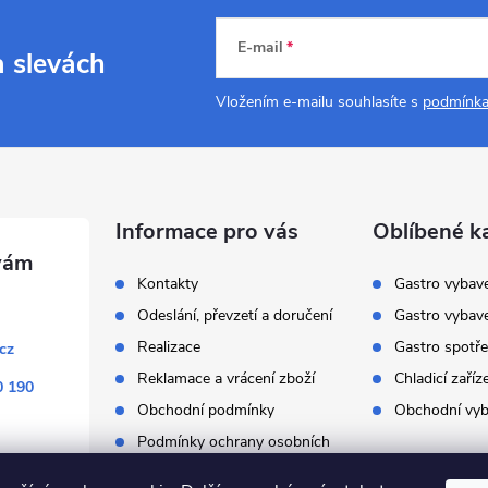
E-mail
a slevách
s
Vložením e-mailu souhlasíte s
podmínka
u
Informace pro vás
Oblíbené k
Kontakty
Gastro vybav
Odeslání, převzetí a doručení
Gastro vybav
Realizace
Gastro spotře
cz
Reklamace a vrácení zboží
Chladicí zaříz
0 190
Obchodní podmínky
Obchodní vyb
Podmínky ochrany osobních
údajů