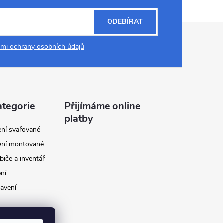
ODEBÍRAT
mi ochrany osobních údajů
ategorie
Přijímáme online
platby
ení svařované
ení montované
biče a inventář
ení
avení