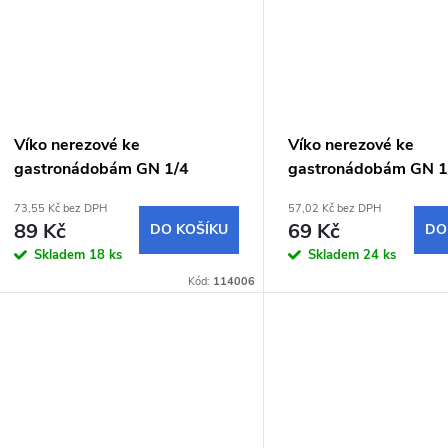
ů
t
ů
Víko nerezové ke
Víko nerezové ke
gastronádobám GN 1/4
gastronádobám GN 1
73,55 Kč bez DPH
57,02 Kč bez DPH
89 Kč
69 Kč
DO KOŠÍKU
DO
Skladem
18 ks
Skladem
24 ks
Kód:
114006