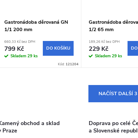
Gastronádoba děrovaná GN
Gastronádoba děrov
1/1 200 mm
1/2 65 mm
660,33 Kč bez DPH
189,26 Kč bez DPH
799 Kč
229 Kč
DO KOŠÍKU
DO
Skladem
29 ks
Skladem
29 ks
Kód:
121204
O
NAČÍST DALŠÍ 
v
Kamený obchod a sklad
Doprava po celé Č
á
v Praze
a Slovenské republ