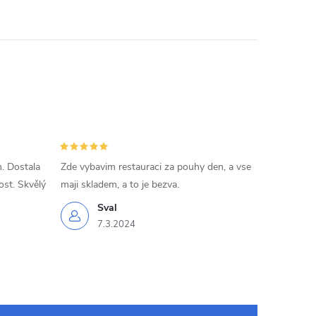
k
o
v
á
n
í
. Dostala
Zde vybavim restauraci za pouhy den, a vse
ost. Skvělý
maji skladem, a to je bezva.
Sval
7.3.2024