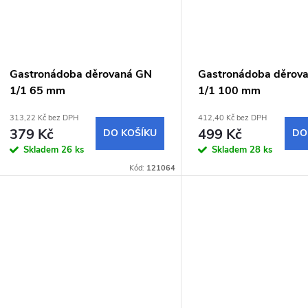
Gastronádoba děrovaná GN
Gastronádoba děrov
1/1 65 mm
1/1 100 mm
313,22 Kč bez DPH
412,40 Kč bez DPH
379 Kč
499 Kč
DO KOŠÍKU
DO
Skladem
26 ks
Skladem
28 ks
Kód:
121064