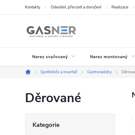
Přejít
Kontakty
Odeslání, převzetí a doručení
Realizace
na
obsah
Nerez svařovaný
Nerez montovaný
Spotřebiče a inventář
Gastronádoby
Děrova
Domů
Děrované
P
Přeskočit
Kategorie
kategorie