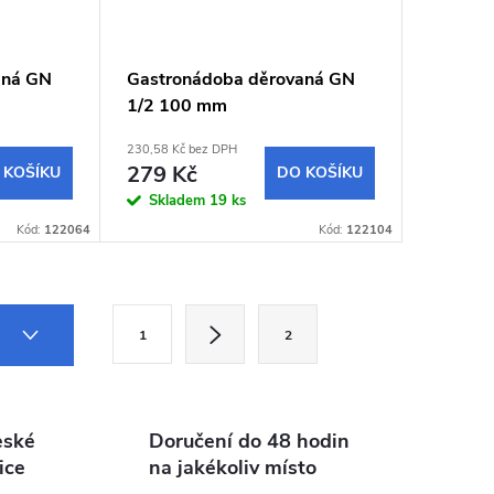
aná GN
Gastronádoba děrovaná GN
1/2 100 mm
230,58 Kč bez DPH
279 Kč
 KOŠÍKU
DO KOŠÍKU
Skladem
19 ks
Kód:
122064
Kód:
122104
S
3
1
2
t
r
á
eské
Doručení do 48 hodin
n
ice
na jakékoliv místo