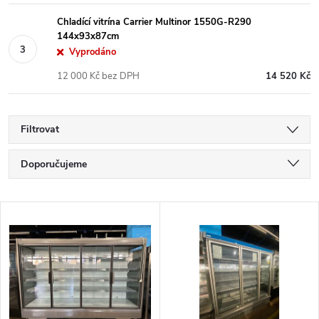
Chladící vitrína Carrier Multinor 1550G-R290
144x93x87cm
Vyprodáno
12 000 Kč bez DPH
14 520 Kč
Filtrovat
Ř
Doporučujeme
a
Nejlevnější
V
Nejdražší
z
ý
Nejprodávanější
e
p
Abecedně
n