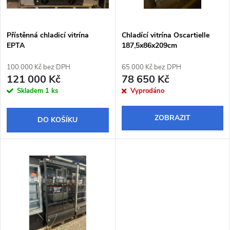
i
í
s
p
Přístěnná chladicí vitrína
Chladící vitrína Oscartielle
EPTA
187,5x86x209cm
p
r
100 000 Kč bez DPH
65 000 Kč bez DPH
r
121 000 Kč
78 650 Kč
o
Skladem
1 ks
Vyprodáno
o
d
ZOBRAZIT
DO KOŠÍKU
d
u
u
k
k
t
t
ů