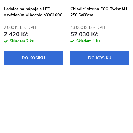
Lednice na nápoje s LED
Chladicí vitrína ECO Twist M1
osvětlením Vibocold VOC100C
250,5x68cm
63,5x45,5x99cm
2 000 Kč bez DPH
43 000 Kč bez DPH
2 420 Kč
52 030 Kč
Skladem
2 ks
Skladem
1 ks
DO KOŠÍKU
DO KOŠÍKU