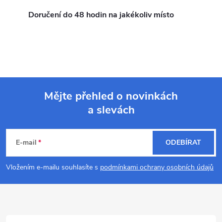
a
Doručení do 48 hodin na jakékoliv místo
c
í
p
r
Mějte přehled o novinkách
a slevách
v
Z
k
á
E-mail
ODEBÍRAT
y
p
Vložením e-mailu souhlasíte s
podmínkami ochrany osobních údajů
v
a
ý
p
t