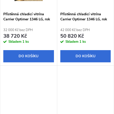
ů
Přístěnná chladicí vitrína
Přístěnná chladicí vitrína
Carrier Optimer 1346 LG, rok
Carrier Optimer 1346 LG, rok
2013
2018
32 000 Kč bez DPH
42 000 Kč bez DPH
38 720 Kč
50 820 Kč
Skladem
1 ks
Skladem
1 ks
DO KOŠÍKU
DO KOŠÍKU