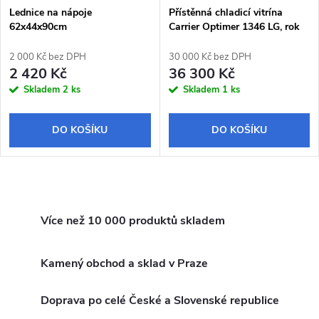
Lednice na nápoje
Přístěnná chladicí vitrína
62x44x90cm
Carrier Optimer 1346 LG, rok
2019
2 000 Kč bez DPH
30 000 Kč bez DPH
2 420 Kč
36 300 Kč
Skladem
2 ks
Skladem
1 ks
DO KOŠÍKU
DO KOŠÍKU
O
v
Více než 10 000 produktů skladem
l
Kamený obchod a sklad v Praze
á
Doprava po celé České a Slovenské republice
d