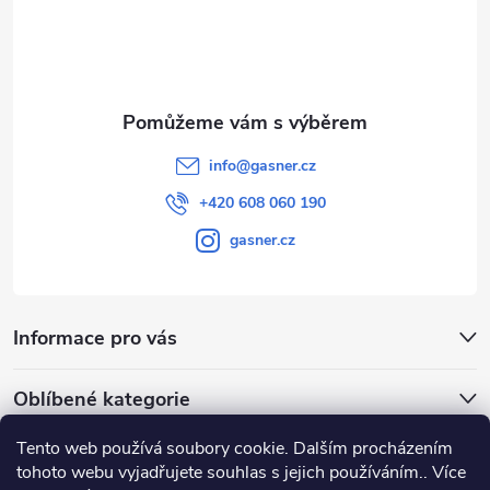
i
í
s
u
info
@
gasner.cz
+420 608 060 190
gasner.cz
Informace pro vás
Oblíbené kategorie
Tento web používá soubory cookie. Dalším procházením
Přijímáme online platby
tohoto webu vyjadřujete souhlas s jejich používáním.. Více