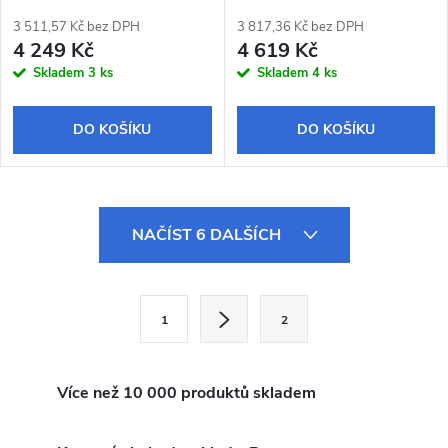
3 511,57 Kč bez DPH
3 817,36 Kč bez DPH
4 249 Kč
4 619 Kč
Skladem
3 ks
Skladem
4 ks
DO KOŠÍKU
DO KOŠÍKU
O
NAČÍST 6 DALŠÍCH
v
l
S
1
2
t
á
r
d
á
Více než 10 000 produktů skladem
a
n