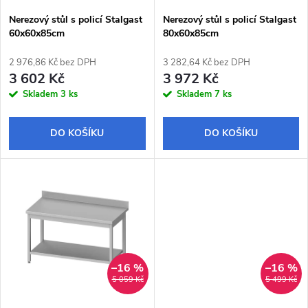
s
p
Nerezový stůl s policí Stalgast
Nerezový stůl s policí Stalgast
60x60x85cm
80x60x85cm
p
r
2 976,86 Kč bez DPH
3 282,64 Kč bez DPH
r
3 602 Kč
3 972 Kč
o
Skladem
3 ks
Skladem
7 ks
o
d
DO KOŠÍKU
DO KOŠÍKU
d
u
u
k
k
t
t
ů
–16 %
–16 %
ů
5 059 Kč
5 499 Kč