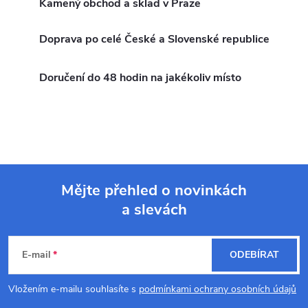
k
Kamený obchod a sklad v Praze
c
o
í
v
Doprava po celé České a Slovenské republice
á
p
n
Doručení do 48 hodin na jakékoliv místo
r
í
v
k
y
Mějte přehled o novinkách
v
a slevách
Z
ý
á
p
E-mail
ODEBÍRAT
p
i
Vložením e-mailu souhlasíte s
podmínkami ochrany osobních údajů