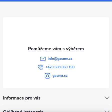
s
a
u
t
í
info
@
gasner.cz
+420 608 060 190
gasner.cz
Informace pro vás