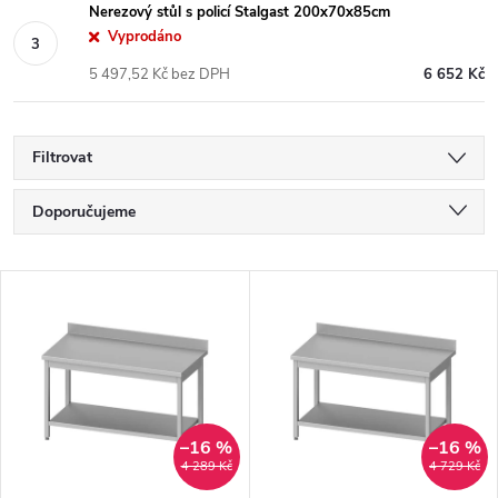
Nerezový stůl s policí Stalgast 200x70x85cm
Vyprodáno
5 497,52 Kč bez DPH
6 652 Kč
Filtrovat
Ř
Doporučujeme
a
Nejlevnější
V
Nejdražší
z
ý
Nejprodávanější
e
p
Abecedně
n
i
–16 %
–16 %
4 289 Kč
4 729 Kč
í