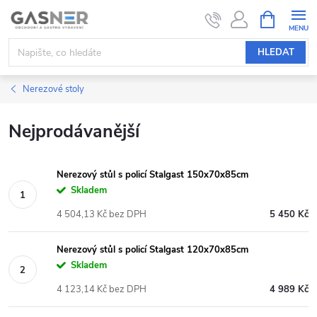
Přejít
NÁKUPNÍ
KOŠÍK
na
obsah
HLEDAT
Nerezové stoly
Nejprodávanější
Nerezový stůl s policí Stalgast 150x70x85cm
Skladem
4 504,13 Kč bez DPH
5 450 Kč
Nerezový stůl s policí Stalgast 120x70x85cm
Skladem
4 123,14 Kč bez DPH
4 989 Kč