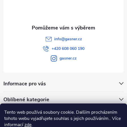
i
í
s
u
info
@
gasner.cz
+420 608 060 190
gasner.cz
Informace pro vás
Oblíbené kategorie
Tento web používá soubory cookie. Dalším procházením
Přijímáme online platby
tohoto webu vyjadřujete souhlas s jejich používáním.. Více
informací
zde
.