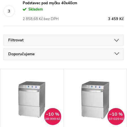
Podstavec pod myčku 40x40cm
Skladem
2 858,68 Kč bez DPH
3 459 Kč
Filtrovat
Ř
Doporučujeme
a
Nejlevnější
V
Nejdražší
z
ý
Nejprodávanější
e
p
Abecedně
n
i
–10 %
–10 %
28 999 Kč
37 029 Kč
í