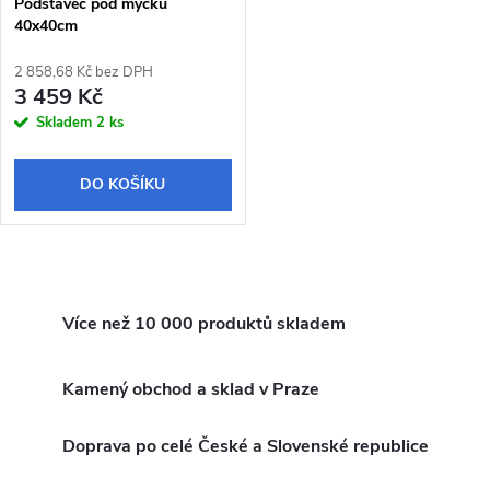
Podstavec pod myčku
40x40cm
2 858,68 Kč bez DPH
3 459 Kč
Skladem
2 ks
DO KOŠÍKU
O
v
Více než 10 000 produktů skladem
l
Kamený obchod a sklad v Praze
á
Doprava po celé České a Slovenské republice
d