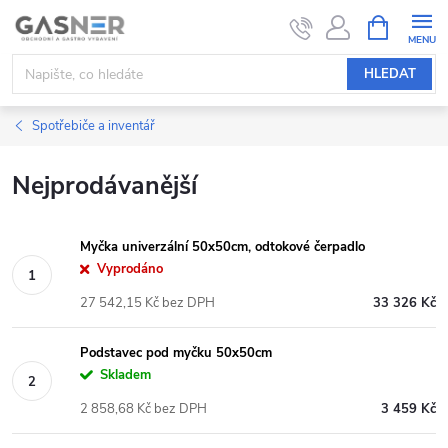
Přejít
NÁKUPNÍ
KOŠÍK
na
obsah
HLEDAT
Spotřebiče a inventář
Nejprodávanější
Myčka univerzální 50x50cm, odtokové čerpadlo
Vyprodáno
27 542,15 Kč bez DPH
33 326 Kč
Podstavec pod myčku 50x50cm
Skladem
2 858,68 Kč bez DPH
3 459 Kč