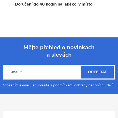
a
Doručení do 48 hodin na jakékoliv místo
c
í
p
r
Mějte přehled o novinkách
a slevách
v
Z
k
á
E-mail
ODEBÍRAT
y
p
Vložením e-mailu souhlasíte s
podmínkami ochrany osobních údajů
v
a
ý
p
t