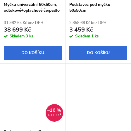
Myčka univerzální 50x50cm,
Podstavec pod myčku
odtokové+oplachové čerpadlo
50x50cm
31 982,64 Kč bez DPH
2 858,68 Kč bez DPH
38 699 Kč
3 459 Kč
Skladem
3 ks
Skladem
1 ks
DO KOŠÍKU
DO KOŠÍKU
–16 %
4 119 Kč