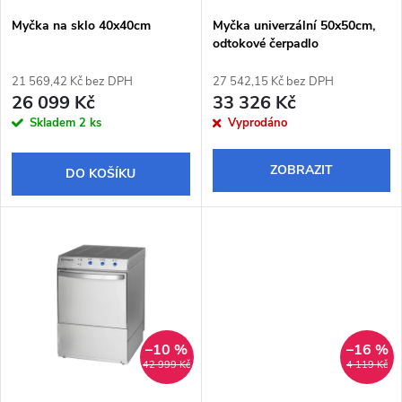
s
p
Myčka na sklo 40x40cm
Myčka univerzální 50x50cm,
odtokové čerpadlo
p
r
21 569,42 Kč bez DPH
27 542,15 Kč bez DPH
r
26 099 Kč
33 326 Kč
o
Skladem
2 ks
Vyprodáno
o
d
ZOBRAZIT
DO KOŠÍKU
d
u
u
k
k
t
t
ů
–10 %
–16 %
ů
42 999 Kč
4 119 Kč