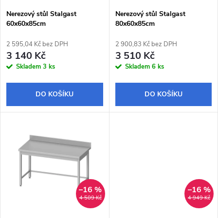
s
p
Nerezový stůl Stalgast
Nerezový stůl Stalgast
60x60x85cm
80x60x85cm
p
r
2 595,04 Kč bez DPH
2 900,83 Kč bez DPH
r
3 140 Kč
3 510 Kč
o
Skladem
3 ks
Skladem
6 ks
o
d
DO KOŠÍKU
DO KOŠÍKU
d
u
u
k
k
t
t
ů
–16 %
–16 %
ů
4 509 Kč
4 949 Kč