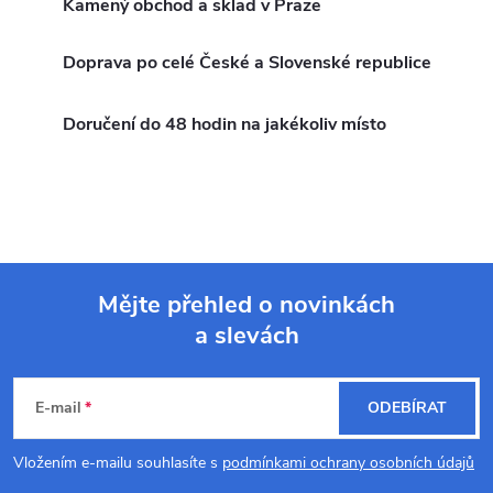
k
Kamený obchod a sklad v Praze
c
o
í
v
Doprava po celé České a Slovenské republice
á
p
n
Doručení do 48 hodin na jakékoliv místo
r
í
v
k
y
Mějte přehled o novinkách
v
a slevách
Z
ý
á
p
E-mail
ODEBÍRAT
p
i
Vložením e-mailu souhlasíte s
podmínkami ochrany osobních údajů