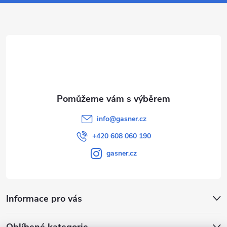
s
a
u
t
í
info
@
gasner.cz
+420 608 060 190
gasner.cz
Informace pro vás