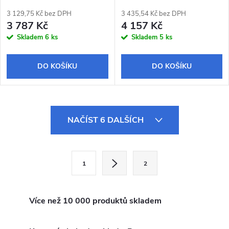
3 129,75 Kč bez DPH
3 435,54 Kč bez DPH
3 787 Kč
4 157 Kč
Skladem
6 ks
Skladem
5 ks
DO KOŠÍKU
DO KOŠÍKU
O
NAČÍST 6 DALŠÍCH
v
l
S
1
2
t
á
r
d
á
Více než 10 000 produktů skladem
a
n