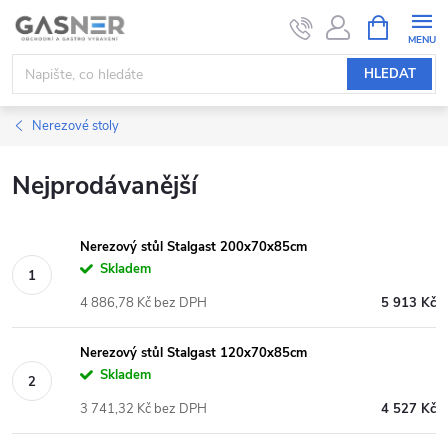
Přejít
NÁKUPNÍ
KOŠÍK
na
obsah
HLEDAT
Nerezové stoly
Nejprodávanější
Nerezový stůl Stalgast 200x70x85cm
Skladem
4 886,78 Kč bez DPH
5 913 Kč
Nerezový stůl Stalgast 120x70x85cm
Skladem
3 741,32 Kč bez DPH
4 527 Kč