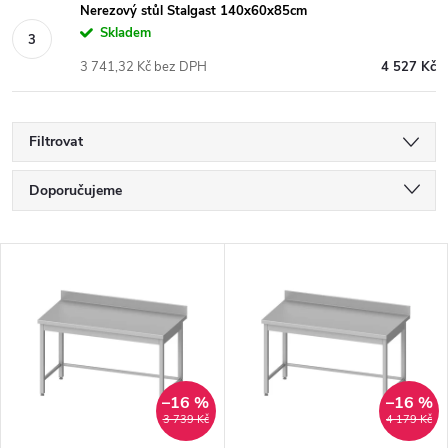
Nerezový stůl Stalgast 140x60x85cm
Skladem
3 741,32 Kč bez DPH
4 527 Kč
Filtrovat
Ř
Doporučujeme
a
Nejlevnější
V
Nejdražší
z
ý
Nejprodávanější
e
p
Abecedně
n
i
–16 %
–16 %
3 739 Kč
4 179 Kč
í