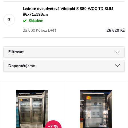
Lednice dvoudvéřová Vibocold S 880 WOC TD SLIM
86x71x198cm
Skladem
22 000 Kč bez DPH
26 620 Kč
Filtrovat
Ř
Doporučujeme
a
Nejlevnější
V
Nejdražší
z
ý
Nejprodávanější
e
p
Abecedně
n
–7 %