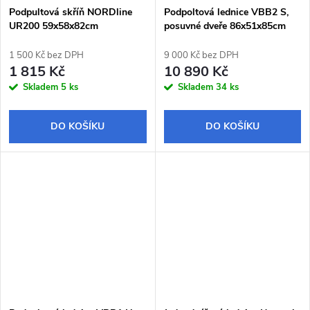
Podpultová skříň NORDline
Podpoltová lednice VBB2 S,
UR200 59x58x82cm
posuvné dveře 86x51x85cm
1 500 Kč bez DPH
9 000 Kč bez DPH
1 815 Kč
10 890 Kč
Skladem
5 ks
Skladem
34 ks
DO KOŠÍKU
DO KOŠÍKU