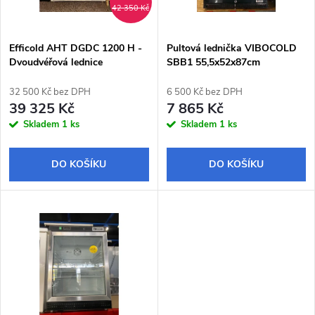
i
42 350 Kč
í
s
p
Efficold AHT DGDC 1200 H -
Pultová lednička VIBOCOLD
Dvoudvéřová lednice
SBB1 55,5x52x87cm
p
138x73x202cm
r
32 500 Kč bez DPH
6 500 Kč bez DPH
r
39 325 Kč
7 865 Kč
o
Skladem
1 ks
Skladem
1 ks
o
d
DO KOŠÍKU
DO KOŠÍKU
d
u
u
k
k
t
t
ů