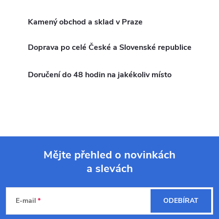
a
n
k
Kamený obchod a sklad v Praze
c
o
í
v
Doprava po celé České a Slovenské republice
á
p
n
Doručení do 48 hodin na jakékoliv místo
r
í
v
k
y
Mějte přehled o novinkách
v
a slevách
Z
ý
á
p
E-mail
ODEBÍRAT