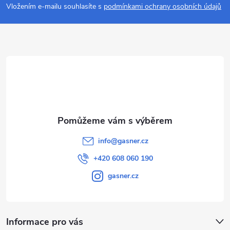
p
i
Vložením e-mailu souhlasíte s
podmínkami ochrany osobních údajů
s
a
u
t
í
info
@
gasner.cz
+420 608 060 190
gasner.cz
Informace pro vás