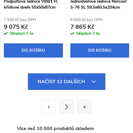
Podpultová lednice VBB1 H,
Jednodvéřová lednice Norcool
křídlové dveře 55x50x87cm
S-76 SL 59,5x60,5x204cm
7 500 Kč bez DPH
6 500 Kč bez DPH
9 075 Kč
7 865 Kč
Skladem
1 ks
Skladem
1 ks
DO KOŠÍKU
DO KOŠÍKU
O
NAČÍST 12 DALŠÍCH
v
l
S
1
4
t
á
r
d
á
Více než 10 000 produktů skladem