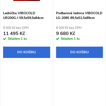
ů
Lednička VIBOCOLD
Podbarová lednice VIBOCOLD
UR200G-I 59,5x59,5x84cm
LG-208S 89,5x51,5x89cm
9 500 Kč bez DPH
8 000 Kč bez DPH
11 495 Kč
9 680 Kč
Skladem
1 ks
Skladem
1 ks
DO KOŠÍKU
DO KOŠÍKU