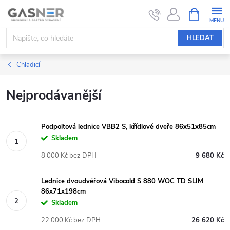
Přejít
NÁKUPNÍ
KOŠÍK
na
obsah
HLEDAT
Chladicí
Nejprodávanější
Podpoltová lednice VBB2 S, křídlové dveře 86x51x85cm
Skladem
8 000 Kč bez DPH
9 680 Kč
Lednice dvoudvéřová Vibocold S 880 WOC TD SLIM
86x71x198cm
Skladem
22 000 Kč bez DPH
26 620 Kč