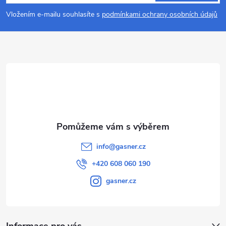
p
Vložením e-mailu souhlasíte s
podmínkami ochrany osobních údajů
a
t
í
info
@
gasner.cz
+420 608 060 190
gasner.cz