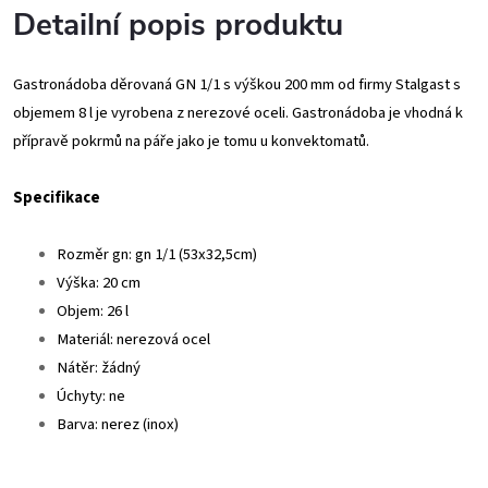
Detailní popis produktu
Gastronádoba děrovaná GN 1/1 s výškou 200 mm od firmy Stalgast s
objemem 8 l je vyrobena z nerezové oceli. Gastronádoba je vhodná k
přípravě pokrmů na páře jako je tomu u konvektomatů.
Specifikace
Rozměr gn: gn 1/1 (53x32,5cm)
Výška: 20 cm
Objem: 26 l
Materiál: nerezová ocel
Nátěr: žádný
Úchyty: ne
Barva: nerez (inox)