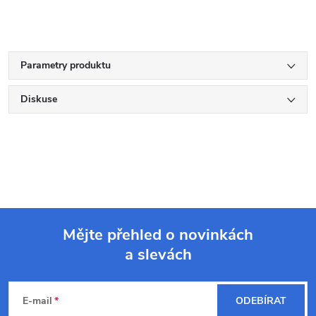
Parametry produktu
Diskuse
Mějte přehled o novinkách
a slevách
Z
á
E-mail
ODEBÍRAT