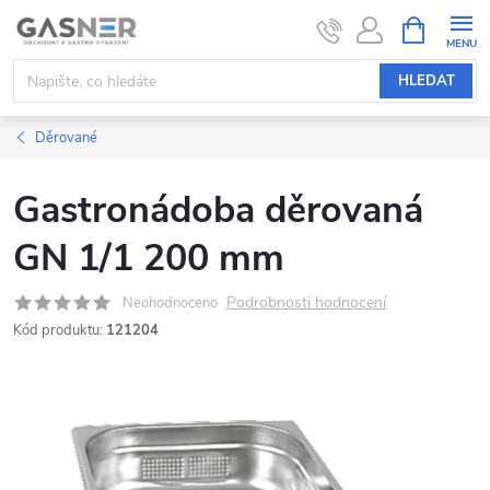
Přejít
NÁKUPNÍ
KOŠÍK
na
obsah
HLEDAT
Děrované
Gastronádoba děrovaná
GN 1/1 200 mm
Podrobnosti hodnocení
Neohodnoceno
Kód produktu:
121204