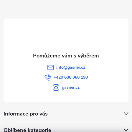
a
t
í
info
@
gasner.cz
+420 608 060 190
gasner.cz
Informace pro vás
Oblíbené kategorie