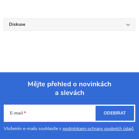
Diskuse
Mějte přehled o novinkách
a slevách
Z
á
E-mail
ODEBÍRAT
p
Vložením e-mailu souhlasíte s
podmínkami ochrany osobních údajů