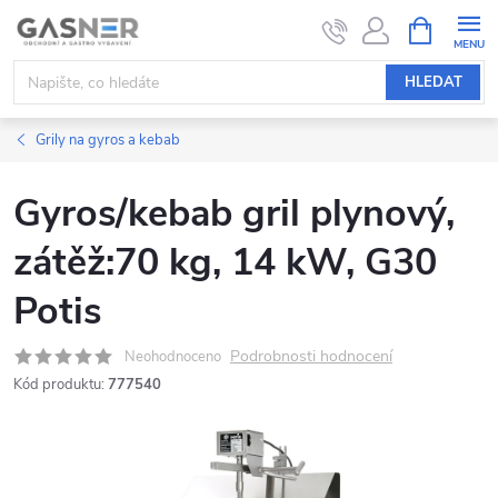
Přejít
NÁKUPNÍ
KOŠÍK
na
obsah
HLEDAT
Grily na gyros a kebab
Gyros/kebab gril plynový,
zátěž:70 kg, 14 kW, G30
Potis
Podrobnosti hodnocení
Neohodnoceno
Kód produktu:
777540