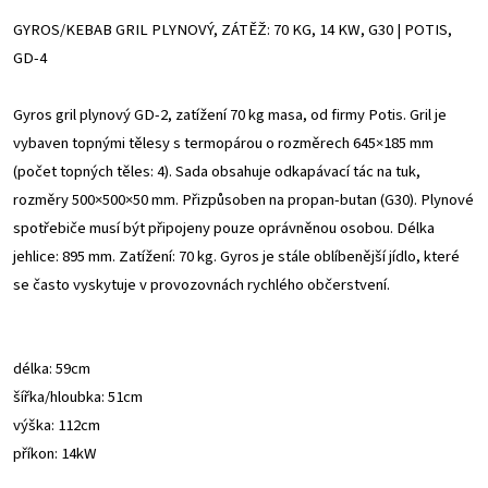
GYROS/KEBAB GRIL PLYNOVÝ, ZÁTĚŽ: 70 KG, 14 KW, G30 | POTIS,
GD-4
Gyros gril plynový GD-2, zatížení 70 kg masa, od firmy Potis. Gril je
vybaven topnými tělesy s termopárou o rozměrech 645×185 mm
(počet topných těles: 4). Sada obsahuje odkapávací tác na tuk,
rozměry 500×500×50 mm. Přizpůsoben na propan-butan (G30). Plynové
spotřebiče musí být připojeny pouze oprávněnou osobou. Délka
jehlice: 895 mm. Zatížení: 70 kg. Gyros je stále oblíbenější jídlo, které
se často vyskytuje v provozovnách rychlého občerstvení.
délka: 59c
m
šířka/hloubka: 51c
m
výška: 112c
m
příkon: 14
kW