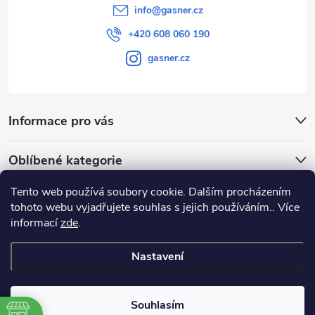
info
@
gasner.cz
+420 608 060 190
gasner.cz
Informace pro vás
Oblíbené kategorie
Tento web používá soubory cookie. Dalším procházením
Přijímáme online platby
tohoto webu vyjadřujete souhlas s jejich používáním.. Více
informací
zde
.
Nastavení
Copyright 2026
GASNER
. Všechna práva vyhrazena.
Souhlasím