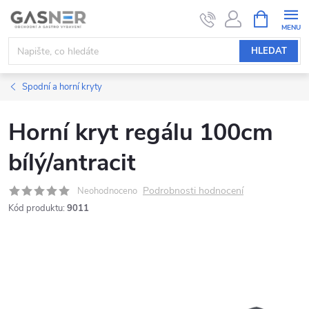
Přejít
NÁKUPNÍ
KOŠÍK
na
obsah
HLEDAT
Spodní a horní kryty
Horní kryt regálu 100cm
bílý/antracit
Podrobnosti hodnocení
Neohodnoceno
Kód produktu:
9011