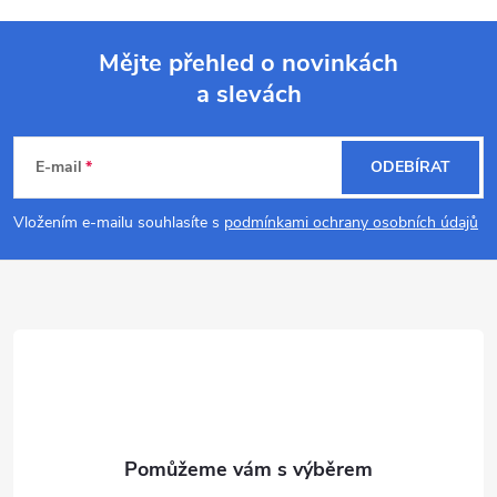
Mějte přehled o novinkách
a slevách
Z
á
E-mail
ODEBÍRAT
p
Vložením e-mailu souhlasíte s
podmínkami ochrany osobních údajů
a
t
í