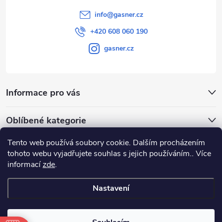
info
@
gasner.cz
+420 608 060 190
gasner.cz
Informace pro vás
Oblíbené kategorie
Tento web používá soubory cookie. Dalším procházením
Přijímáme online platby
tohoto webu vyjadřujete souhlas s jejich používáním.. Více
informací
zde
.
Nastavení
Copyright 2026
GASNER
. Všechna práva vyhrazena.