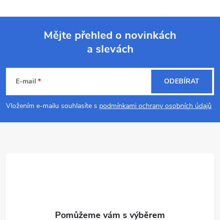
Mějte přehled o novinkách
a slevách
Z
á
E-mail
ODEBÍRAT
p
Vložením e-mailu souhlasíte s
podmínkami ochrany osobních údajů
a
t
í