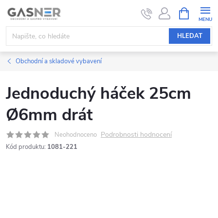
Přejít
NÁKUPNÍ
KOŠÍK
na
obsah
HLEDAT
Obchodní a skladové vybavení
Jednoduchý háček 25cm
Ø6mm drát
Podrobnosti hodnocení
Neohodnoceno
Kód produktu:
1081-221