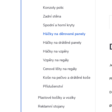
e
Konzoly polic
l
Zadní stěna
Spodní a horní kryty
Háčky na děrované panely
Háčky na drátěné panely
Háčky na vzpěry
Vzpěry na regály
J
Cenové lišty na regály
Koše na pečivo a drátěné koše
P
Příslušenství
D
Plastové košíky a vozíky
Ø
Reklamní stojany