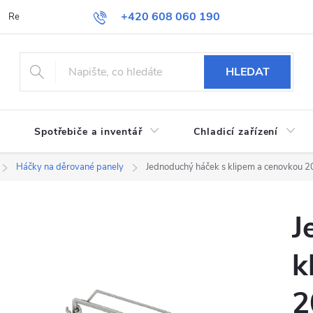
+420 608 060 190
Reklamace a vrácení zboží
Obchodní podmínky
Podmínky ochran
HLEDAT
Spotřebiče a inventář
Chladicí zařízení
Háčky na děrované panely
Jednoduchý háček s klipem a cenovkou
J
k
2