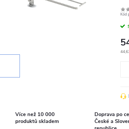
Kód 
5
44,6
Měr
cena
Více než 10 000
Doprava po ce
produktů skladem
České a Slove
republice