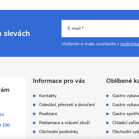
E-mail
a slevách
Vložením e-mailu souhlasíte s
podmínka
Informace pro vás
Oblíbené k
Kontakty
Gastro vybav
Odeslání, převzetí a doručení
Gastro vybav
Realizace
Gastro spotře
cz
Reklamace a vrácení zboží
Chladicí zaříz
0 190
Obchodní podmínky
Obchodní vyb