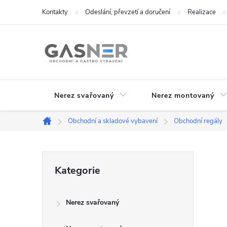
Přejít
Kontakty
Odeslání, převzetí a doručení
Realizace
na
obsah
Nerez svařovaný
Nerez montovaný
Obchodní a skladové vybavení
Obchodní regály
Domů
P
Přeskočit
Kategorie
kategorie
o
Nerez svařovaný
s