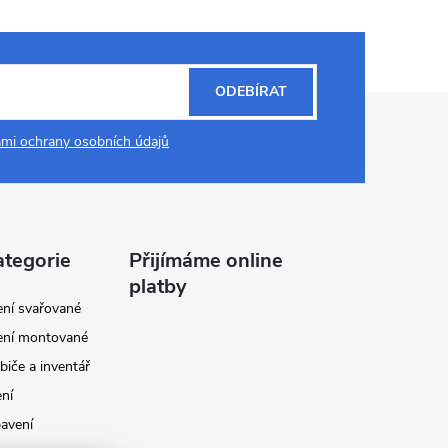
ODEBÍRAT
mi ochrany osobních údajů
ategorie
Přijímáme online
platby
ení svařované
ení montované
biče a inventář
ení
avení