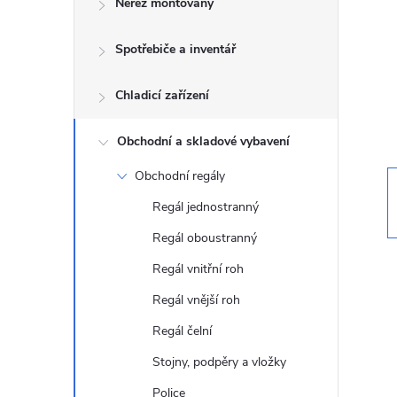
Nerez montovaný
t
Spotřebiče a inventář
r
a
Chladicí zařízení
n
Obchodní a skladové vybavení
Obchodní regály
n
Regál jednostranný
í
Regál oboustranný
Regál vnitřní roh
p
Regál vnější roh
a
Regál čelní
n
Stojny, podpěry a vložky
Police