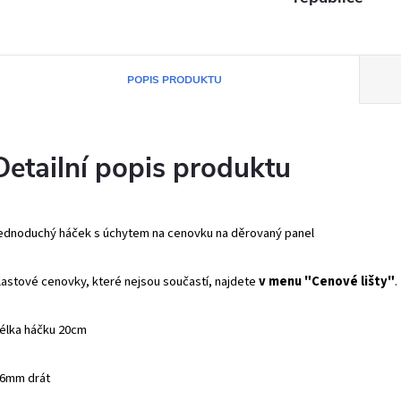
POPIS PRODUKTU
Detailní popis produktu
ednoduchý háček s úchytem na cenovku na děrovaný panel
lastové cenovky, které nejsou součastí, najdete
v menu "Cenové lišty"
.
élka háčku 20cm
6mm drát