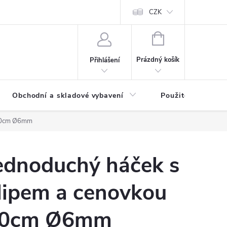
y osobních údajů
CZK
NÁKUPNÍ
KOŠÍK
Prázdný košík
Přihlášení
Obchodní a skladové vybavení
Použité
 20cm Ø6mm
ednoduchý háček s
lipem a cenovkou
0cm Ø6mm