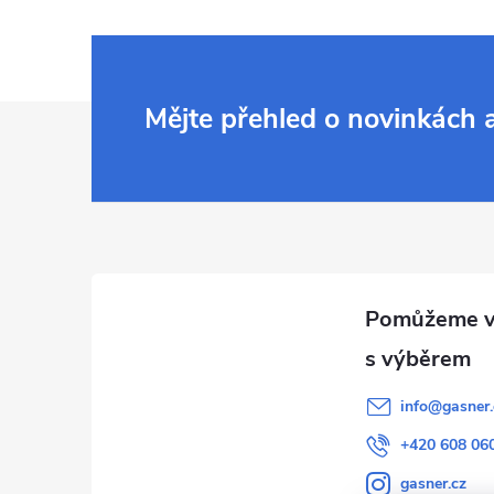
Z
Mějte přehled o novinkách
á
p
a
t
í
info
@
gasner.
+420 608 06
gasner.cz