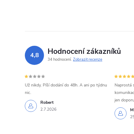
Hodnocení zákazníků
4,8
34 hodnocení
Zobrazit recenze
Už nikdy. Píší dodání do 48h. A ani po týdnu
Naprostá 
nic.
komunikací
jen doporu
Robert
2.7.2026
Mi
2