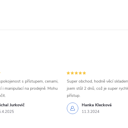
spokojenost s přístupem, cenami,
Super obchod, hodně věcí skladem
 i manipulací na prodejně. Mohu
jsem stůl 2 dnů, což je super rychl
čit.
přístup.
chal Jurkovič
Hanka Klecková
5.4.2025
11.3.2024