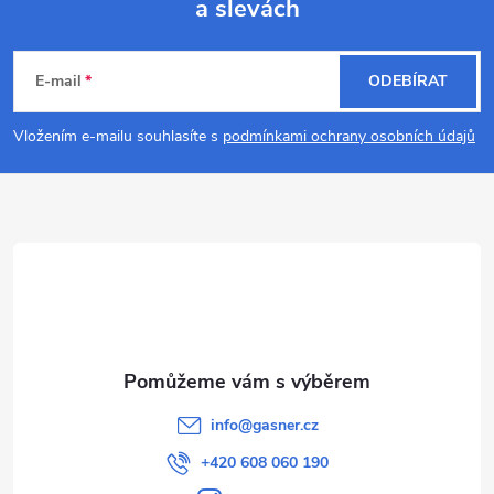
a slevách
Z
á
E-mail
ODEBÍRAT
p
Vložením e-mailu souhlasíte s
podmínkami ochrany osobních údajů
a
t
í
info
@
gasner.cz
+420 608 060 190