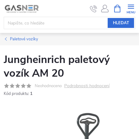
Přejít
NÁKUPNÍ
KOŠÍK
na
obsah
HLEDAT
Paletové vozíky
Jungheinrich paletový
vozík AM 20
Podrobnosti hodnocení
Neohodnoceno
Kód produktu:
1