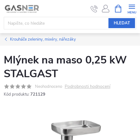
Přejít
NÁKUPNÍ
KOŠÍK
na
obsah
HLEDAT
Krouháče zeleniny, mixéry, nářezáky
Mlýnek na maso 0,25 kW
STALGAST
Podrobnosti hodnocení
Neohodnoceno
Kód produktu:
721129