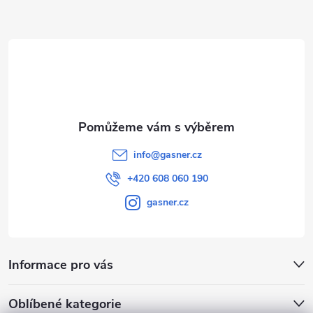
a
t
í
info
@
gasner.cz
+420 608 060 190
gasner.cz
Informace pro vás
Oblíbené kategorie