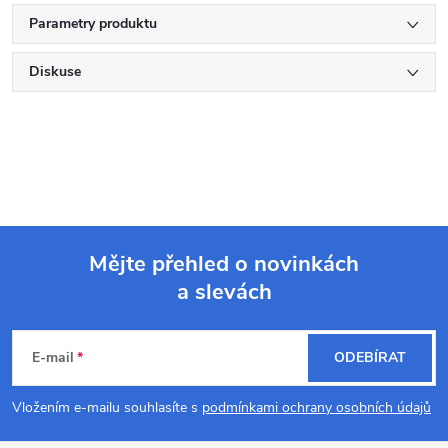
Parametry produktu
Diskuse
Mějte přehled o novinkách
a slevách
Z
á
E-mail
ODEBÍRAT
p
Vložením e-mailu souhlasíte s
podmínkami ochrany osobních údajů