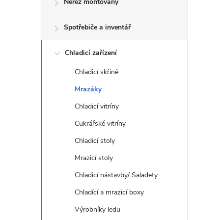
Nerez montovaný
t
Spotřebiče a inventář
r
a
Chladicí zařízení
Chladicí skříně
n
Mrazáky
n
Chladicí vitríny
Cukrářské vitríny
í
Chladicí stoly
p
Mrazicí stoly
Chladicí nástavby/ Saladety
a
Chladící a mrazicí boxy
n
Výrobníky ledu