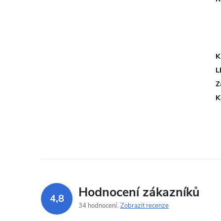
K
L
Z
K
Hodnocení zákazníků
4,8
34 hodnocení
Zobrazit recenze