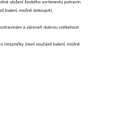
né uložení širokého sortimentu potravin.
tí balení, možné dokoupit).
otravinám a zároveň dobrou viditelnost
oru mrazničky (není součástí balení, možné