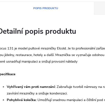
POPIS PRODUKTU
Detailní popis produktu
ocus 131 je model pultové mrazničky Elcold. Je to profesionální zaříz
sou jídelny, restaurace, hotely a další. Mraznička se vyznačuje odolno
teré usnadňují manipulaci a snižují provozní náklady
pecifikace
Vyhřívaný rám proti namrzání:
Zabraňuje tvorbě námrazy na rám
zavírání mrazničky a snižuje kondenzaci.
Pohyblivá kolečka:
Umožňují snadnou manipulaci a čištění pod 