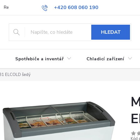
+420 608 060 190
Reklamace a vrácení zboží
Obchodní podmínky
Podmínky ochran
HLEDAT
Spotřebiče a inventář
Chladicí zařízení
31 ELCOLD šedý
M
E
Kód 