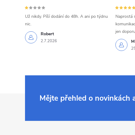
Už nikdy. Píší dodání do 48h. A ani po týdnu
Naprostá 
nic.
komunikací
jen doporu
Robert
2.7.2026
Mi
2
Z
Mějte přehled o novinkách
á
p