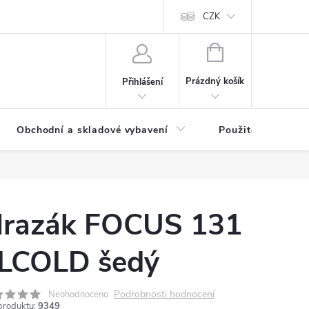
y osobních údajů
CZK
NÁKUPNÍ
KOŠÍK
Prázdný košík
Přihlášení
Obchodní a skladové vybavení
Použité
razák FOCUS 131
LCOLD šedý
Podrobnosti hodnocení
Neohodnoceno
produktu:
9349