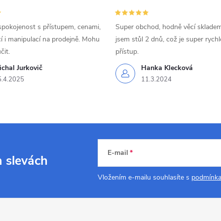
spokojenost s přístupem, cenami,
Super obchod, hodně věcí skladem
 i manipulací na prodejně. Mohu
jsem stůl 2 dnů, což je super rychl
čit.
přístup.
chal Jurkovič
Hanka Klecková
5.4.2025
11.3.2024
E-mail
a slevách
Vložením e-mailu souhlasíte s
podmínka