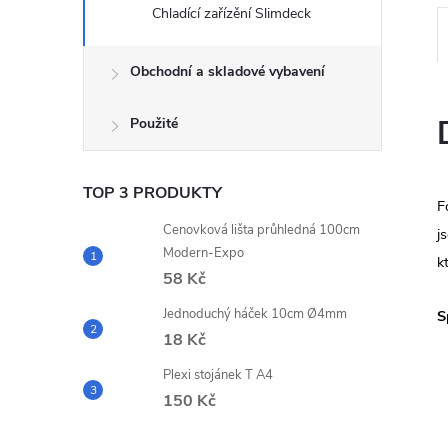
e
Chladící zařízění Slimdeck
l
Obchodní a skladové vybavení
Použité
TOP 3 PRODUKTY
F
Cenovková lišta průhledná 100cm
j
Modern-Expo
k
58 Kč
Jednoduchý háček 10cm Ø4mm
S
18 Kč
Plexi stojánek T A4
150 Kč