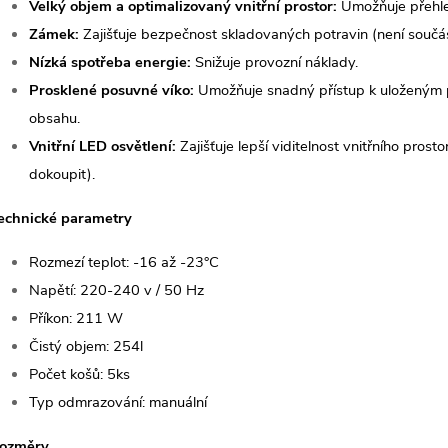
Velký objem a optimalizovaný vnitřní prostor:
Umožňuje přehled
Zámek:
Zajišťuje bezpečnost skladovaných potravin (není součás
Nízká spotřeba energie:
Snižuje provozní náklady.
Prosklené posuvné víko:
Umožňuje snadný přístup k uloženým p
obsahu.
Vnitřní LED osvětlení:
Zajišťuje lepší viditelnost vnitřního prost
dokoupit).
echnické parametry
Rozmezí teplot: -16 až -23°C
Napětí: 220-240 v / 50 Hz
Příkon: 211 W
Čistý objem: 254l
Počet košů: 5ks
Typ odmrazování: manuální
ozměry