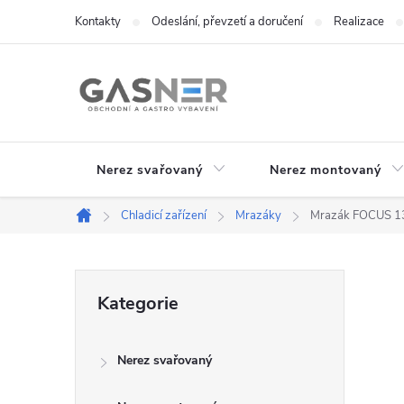
Přejít
Kontakty
Odeslání, převzetí a doručení
Realizace
na
obsah
Nerez svařovaný
Nerez montovaný
Chladicí zařízení
Mrazáky
Mrazák FOCUS 1
Domů
P
Přeskočit
Kategorie
kategorie
o
Nerez svařovaný
s