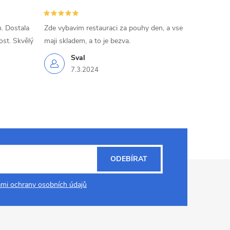
. Dostala
Zde vybavim restauraci za pouhy den, a vse
ost. Skvělý
maji skladem, a to je bezva.
Sval
7.3.2024
ODEBÍRAT
mi ochrany osobních údajů