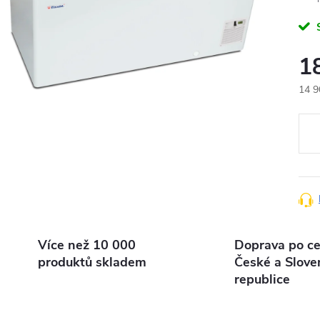
1
14 9
Měr
cena
Více než 10 000
Doprava po ce
produktů skladem
České a Slove
republice