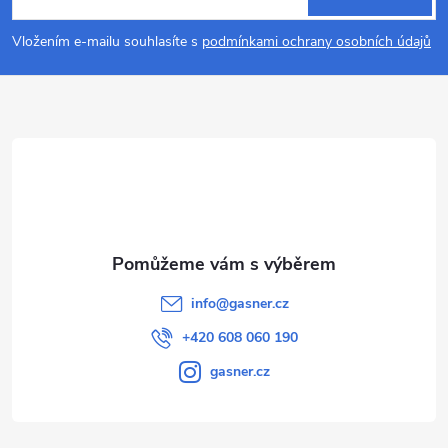
p
Vložením e-mailu souhlasíte s
podmínkami ochrany osobních údajů
a
t
í
info
@
gasner.cz
+420 608 060 190
gasner.cz