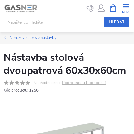
Přejít
NÁKUPNÍ
KOŠÍK
na
obsah
HLEDAT
Nerezové stolové nástavby
Nástavba stolová
dvoupatrová 60x30x60cm
Podrobnosti hodnocení
Neohodnoceno
Kód produktu:
1256