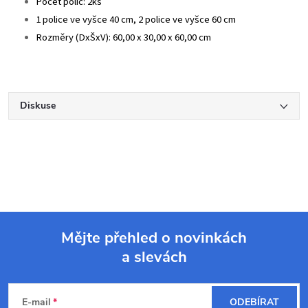
Počet polic: 2ks
1 police ve vyšce 40 cm, 2 police ve vyšce 60 cm
Rozměry (DxŠxV): 60,00 x 30,00 x 60,00 cm
Diskuse
Mějte přehled o novinkách
a slevách
Z
á
E-mail
ODEBÍRAT