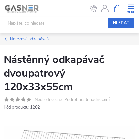
Přejít
NÁKUPNÍ
KOŠÍK
na
obsah
HLEDAT
Nerezové odkapávače
Nástěnný odkapávač
dvoupatrový
120x33x55cm
Podrobnosti hodnocení
Neohodnoceno
Kód produktu:
1202