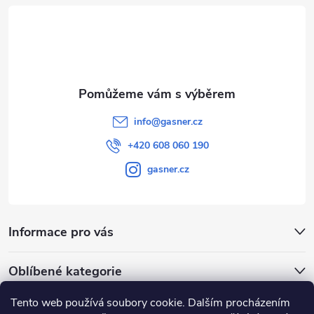
t
í
info
@
gasner.cz
+420 608 060 190
gasner.cz
Informace pro vás
Oblíbené kategorie
Tento web používá soubory cookie. Dalším procházením
Přijímáme online platby