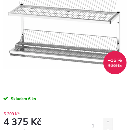
–16 %
5 209 Kč
Skladem
6 ks
5 209 Kč
4 375 Kč