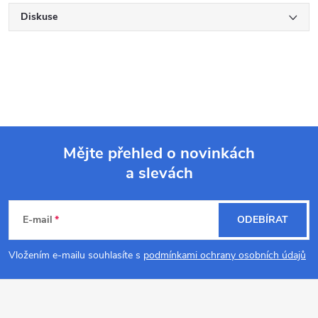
Diskuse
Mějte přehled o novinkách
a slevách
Z
á
E-mail
ODEBÍRAT
p
Vložením e-mailu souhlasíte s
podmínkami ochrany osobních údajů
a