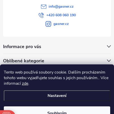
info
@
gasner.cz
+420 608 060 190
gasner.cz
Informace pro vás
Oblíbené kategorie
Tento web používá soubory cookie. Dalším procházením
Přijímáme online platby
tohoto webu vyjadřujete souhlas s jejich používáním.. Více
informací
zde
.
Nastavení
Copyright 2026
GASNER
. Všechna práva vyhrazena.
Souhlasím