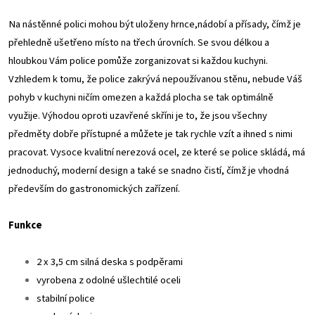
Na nástěnné polici mohou být uloženy hrnce,nádobí a přísady, čímž je
přehledně ušetřeno místo na třech úrovních. Se svou délkou a
hloubkou Vám police pomůže zorganizovat si každou kuchyni.
Vzhledem k tomu, že police zakrývá nepoužívanou stěnu, nebude Váš
pohyb v kuchyni ničím omezen a každá plocha se tak optimálně
využije. Výhodou oproti uzavřené skříni je to, že jsou všechny
předměty dobře přístupné a můžete je tak rychle vzít a ihned s nimi
pracovat. Vysoce kvalitní nerezová ocel, ze které se police skládá, má
jednoduchý, moderní design a také se snadno čistí, čímž je vhodná
především do gastronomických zařízení.
Funkce
2 x 3,5 cm silná deska s podpěrami
vyrobena z odolné ušlechtilé oceli
stabilní police