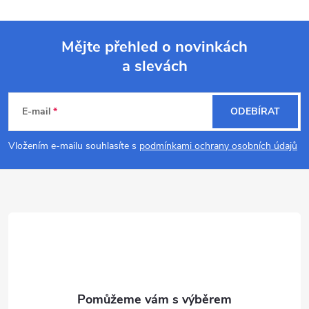
Mějte přehled o novinkách
a slevách
Z
á
E-mail
ODEBÍRAT
p
Vložením e-mailu souhlasíte s
podmínkami ochrany osobních údajů
a
t
í