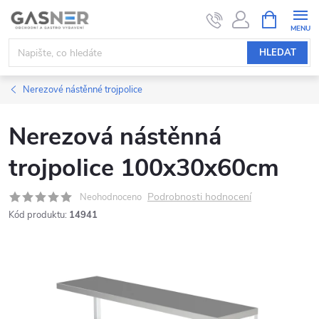
Přejít
NÁKUPNÍ
KOŠÍK
na
obsah
HLEDAT
Nerezové nástěnné trojpolice
Nerezová nástěnná
trojpolice 100x30x60cm
Podrobnosti hodnocení
Neohodnoceno
Kód produktu:
14941