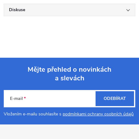
Diskuse
Mějte přehled o novinkách
a slevách
Z
á
E-mail
ODEBÍRAT
p
Vložením e-mailu souhlasíte s
podmínkami ochrany osobních údajů
a