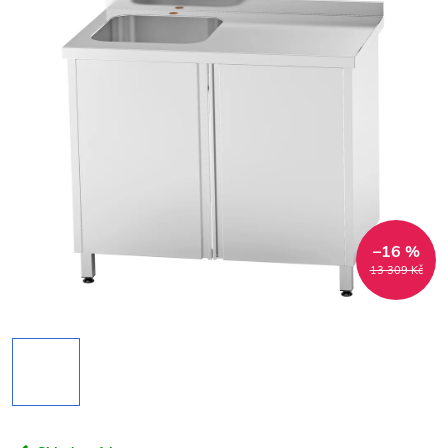
–16 %
13 309 Kč