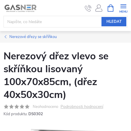
Přejít
NÁKUPNÍ
KOŠÍK
na
obsah
HLEDAT
Nerezové dřezy se skříňkou
Nerezový dřez vlevo se
skříňkou lisovaný
100x70x85cm, (dřez
40x50x30cm)
Podrobnosti hodnocení
Neohodnoceno
Kód produktu:
DS0302