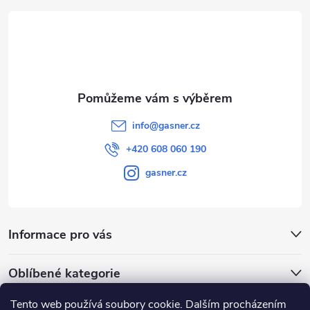
t
í
info
@
gasner.cz
+420 608 060 190
gasner.cz
Informace pro vás
Oblíbené kategorie
Tento web používá soubory cookie. Dalším procházením