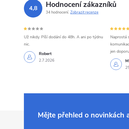
Hodnocení zákazníků
4,8
34 hodnocení
Zobrazit recenze
Už nikdy. Píší dodání do 48h. A ani po týdnu
Naprostá 
nic.
komunikací
jen doporu
Robert
2.7.2026
Mi
2
Z
Mějte přehled o novinkách