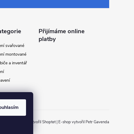
ategorie
Přijímáme online
platby
ení svařované
ení montované
biče a inventář
ení
avení
ouhlasím
Vytvořil Shoptet
|
E-shop vytvořil Petr Gavenda