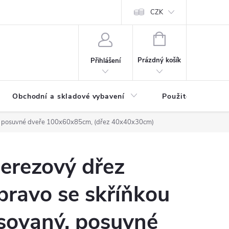
y osobních údajů
CZK
NÁKUPNÍ
KOŠÍK
Prázdný košík
Přihlášení
Obchodní a skladové vybavení
Použité
ný, posuvné dveře 100x60x85cm, (dřez 40x40x30cm)
erezový dřez
pravo se skříňkou
isovaný, posuvné