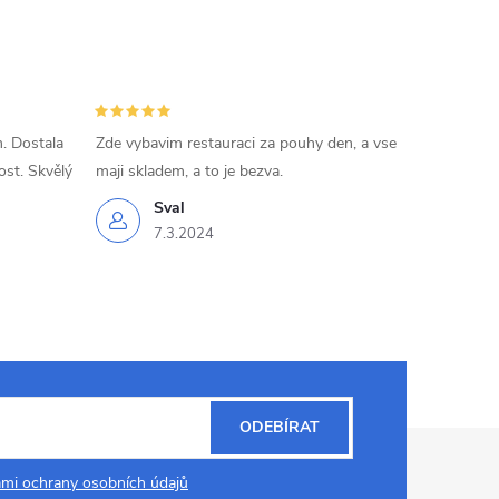
. Dostala
Zde vybavim restauraci za pouhy den, a vse
ost. Skvělý
maji skladem, a to je bezva.
Sval
7.3.2024
ODEBÍRAT
mi ochrany osobních údajů