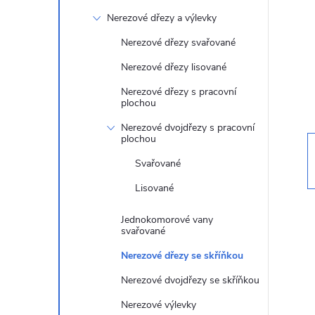
t
Nerezové dřezy a výlevky
r
Nerezové dřezy svařované
Nerezové dřezy lisované
a
Nerezové dřezy s pracovní
plochou
n
Nerezové dvojdřezy s pracovní
plochou
n
Svařované
í
Lisované
p
Jednokomorové vany
svařované
a
Nerezové dřezy se skříňkou
Nerezové dvojdřezy se skříňkou
n
Nerezové výlevky