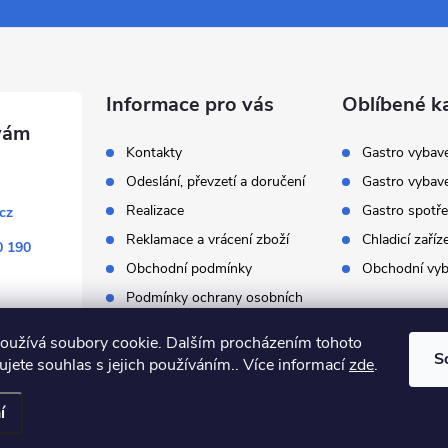
Informace pro vás
Oblíbené k
Kontakty
Gastro vybav
Odeslání, převzetí a doručení
Gastro vybav
Realizace
Gastro spotře
cz
Reklamace a vrácení zboží
Chladicí zaříz
0 190
Obchodní podmínky
Obchodní vyb
Podmínky ochrany osobních
údajů
oužívá soubory cookie. Dalším procházením tohoto
S
jete souhlas s jejich používáním.. Více informací
zde
.
í