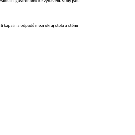
sionální gastronomické vybavení. Stoly jsou
utí kapalin a odpadů mezi okraj stolu a stěnu