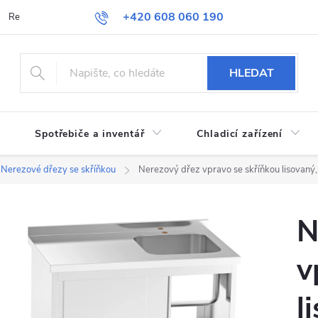
+420 608 060 190
Reklamace a vrácení zboží
Obchodní podmínky
Podmínky ochran
HLEDAT
Spotřebiče a inventář
Chladicí zařízení
Nerezové dřezy se skříňkou
Nerezový dřez vpravo se skříňkou lisova
N
v
l