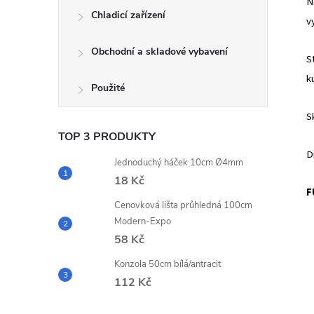
N
Chladicí zařízení
v
Obchodní a skladové vybavení
S
k
Použité
S
TOP 3 PRODUKTY
D
Jednoduchý háček 10cm Ø4mm
18 Kč
F
Cenovková lišta průhledná 100cm
Modern-Expo
58 Kč
Konzola 50cm bílá/antracit
112 Kč