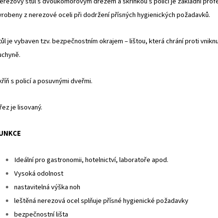
erezový stůl s dvoukomorovým dřezem a skříňkou s policí je základní profe
yrobeny z nerezové oceli při dodržení přísných hygienických požadavků.
tůl je vybaven tzv. bezpečnostním okrajem – lištou, která chrání proti vnikn
uchyně.
kříň s policí a posuvnými dveřmi.
řez je lisovaný.
UNKCE
Ideální pro gastronomii, hotelnictví, laboratoře apod.
Vysoká odolnost
nastavitelná výška noh
leštěná nerezová ocel splňuje přísné hygienické požadavky
bezpečnostní lišta