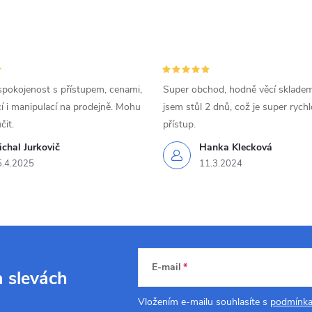
spokojenost s přístupem, cenami,
Super obchod, hodně věcí skladem
 i manipulací na prodejně. Mohu
jsem stůl 2 dnů, což je super rychl
čit.
přístup.
chal Jurkovič
Hanka Klecková
5.4.2025
11.3.2024
E-mail
a slevách
Vložením e-mailu souhlasíte s
podmínka