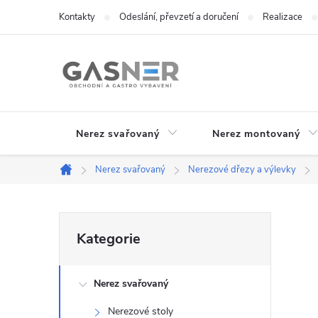
Přejít
Kontakty
Odeslání, převzetí a doručení
Realizace
na
obsah
Nerez svařovaný
Nerez montovaný
Nerez svařovaný
Nerezové dřezy a výlevky
Domů
P
Přeskočit
Kategorie
kategorie
o
Nerez svařovaný
s
Nerezové stoly