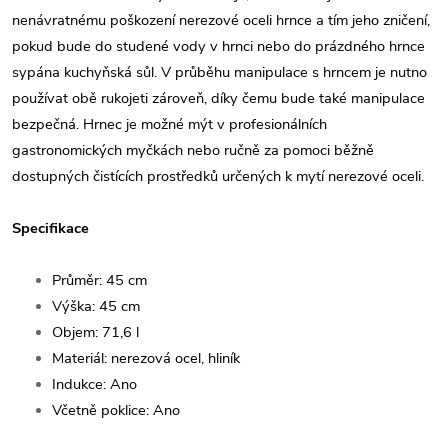
nenávratnému poškození nerezové oceli hrnce a tím jeho zničení,
pokud bude do studené vody v hrnci nebo do prázdného hrnce
sypána kuchyňská sůl. V průběhu manipulace s hrncem je nutno
používat obě rukojeti zároveň, díky čemu bude také manipulace
bezpečná. Hrnec je možné mýt v profesionálních
gastronomických myčkách nebo ručně za pomoci běžně
dostupných čistících prostředků určených k mytí nerezové oceli.
Specifikace
Průměr: 45 c
m
Výška: 45 c
m
Objem: 71,6
l
Materiál: nerezová ocel, hliník
Indukce: Ano
Včetně poklice: Ano