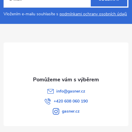
p
Vložením e-mailu souhlasíte s
podmínkami ochrany osobních údajů
a
t
í
info
@
gasner.cz
+420 608 060 190
gasner.cz