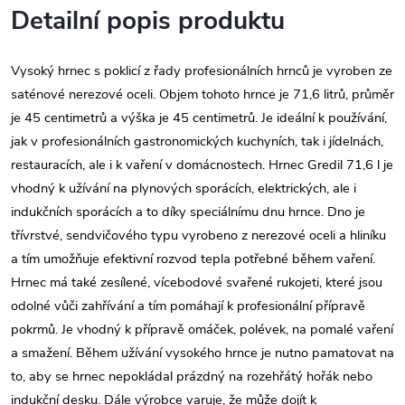
Detailní popis produktu
Vysoký hrnec s poklicí z řady profesionálních hrnců je vyroben ze
saténové nerezové oceli. Objem tohoto hrnce je 71,6 litrů, průměr
je 45 centimetrů a výška je 45 centimetrů. Je ideální k používání,
jak v profesionálních gastronomických kuchyních, tak i jídelnách,
restauracích, ale i k vaření v domácnostech. Hrnec Gredil 71,6 l je
vhodný k užívání na plynových sporácích, elektrických, ale i
indukčních sporácích a to díky speciálnímu dnu hrnce. Dno je
třívrstvé, sendvičového typu vyrobeno z nerezové oceli a hliníku
a tím umožňuje efektivní rozvod tepla potřebné během vaření.
Hrnec má také zesílené, vícebodové svařené rukojeti, které jsou
odolné vůči zahřívání a tím pomáhají k profesionální přípravě
pokrmů. Je vhodný k přípravě omáček, polévek, na pomalé vaření
a smažení. Během užívání vysokého hrnce je nutno pamatovat na
to, aby se hrnec nepokládal prázdný na rozehřátý hořák nebo
indukční desku. Dále výrobce varuje, že může dojít k