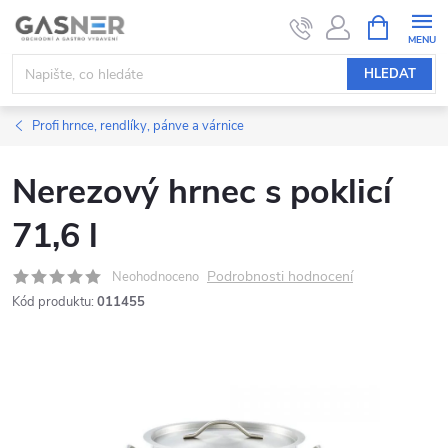
Přejít
NÁKUPNÍ
KOŠÍK
na
obsah
HLEDAT
Profi hrnce, rendlíky, pánve a várnice
Nerezový hrnec s poklicí
71,6 l
Podrobnosti hodnocení
Neohodnoceno
Kód produktu:
011455