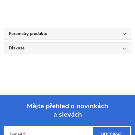
Parametry produktu
Diskuse
Mějte přehled o novinkách
a slevách
Z
á
E-mail
ODEBÍRAT