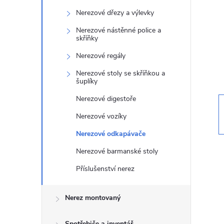
t
Nerezové dřezy a výlevky
r
Nerezové nástěnné police a
skříňky
a
Nerezové regály
Nerezové stoly se skříňkou a
n
šuplíky
Nerezové digestoře
n
Nerezové vozíky
í
Nerezové odkapávače
Nerezové barmanské stoly
p
Příslušenství nerez
a
Nerez montovaný
n
Spotřebiče a inventář