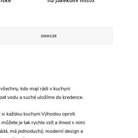
nské
na jakékoliv místo
DISKUZE
všechny, kdo mají rádi v kuchyni
pat vodu a suché uložíme do kredence.
si každou kuchyni.Výhodou oproti
můžete je tak rychle vzít a ihned s nimi
kládá, má jednoduchý, moderní design a