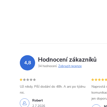
Hodnocení zákazníků
4,8
34 hodnocení
Zobrazit recenze
Už nikdy. Píší dodání do 48h. A ani po týdnu
Naprostá 
nic.
komunikací
jen doporu
Robert
2.7.2026
Mi