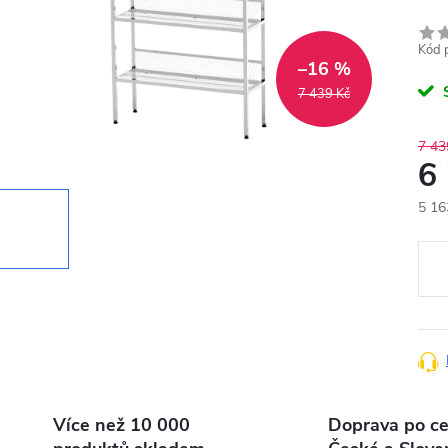
Kód 
–16 %
7 439 Kč
7 43
6
5 16
Měr
cena
Více než 10 000
Doprava po ce