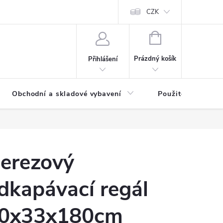
y osobních údajů
CZK
NÁKUPNÍ
KOŠÍK
Prázdný košík
Přihlášení
Obchodní a skladové vybavení
Použité
erezový
dkapávací regál
0x33x180cm