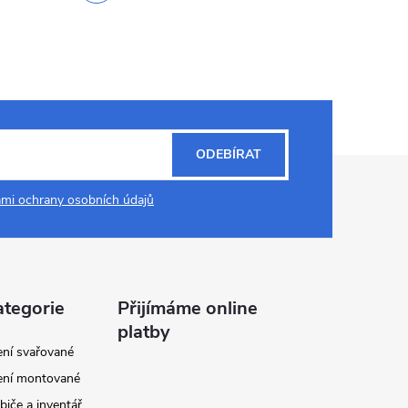
ODEBÍRAT
mi ochrany osobních údajů
ategorie
Přijímáme online
platby
ení svařované
ení montované
biče a inventář