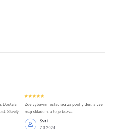
. Dostala
Zde vybavim restauraci za pouhy den, a vse
ost. Skvělý
maji skladem, a to je bezva.
Sval
7.3.2024