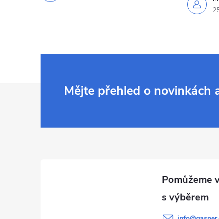
2
Z
Mějte přehled o novinkách
á
p
a
t
í
info
@
gasner.