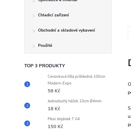
e
Chladicí zařízení
l
Obchodní a skladové vybavení
Použité
TOP 3 PRODUKTY
Cenovková lišta průhledná 100cm
Modern-Expo
O
58 Kč
p
Jednoduchý háček 10cm Ø4mm
S
18 Kč
u
Plexi stojánek T A4
p
150 Kč