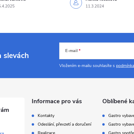
5.4.2025
11.3.2024
E-mail
a slevách
Vložením e-mailu souhlasíte s
podmínka
Informace pro vás
Oblíbené k
Kontakty
Gastro vybav
Odeslání, převzetí a doručení
Gastro vybav
Realizace
Gastro spotře
cz