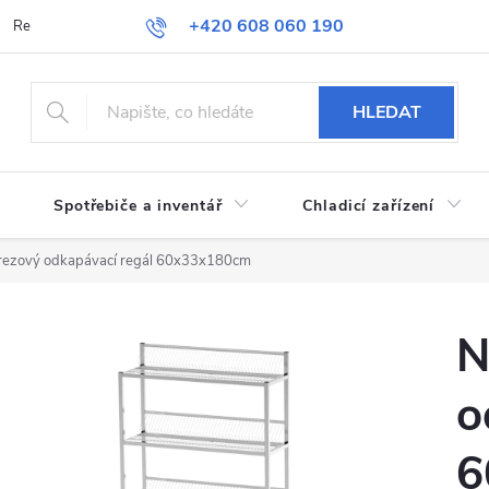
+420 608 060 190
Reklamace a vrácení zboží
Obchodní podmínky
Podmínky ochran
HLEDAT
Spotřebiče a inventář
Chladicí zařízení
rezový odkapávací regál 60x33x180cm
N
o
6