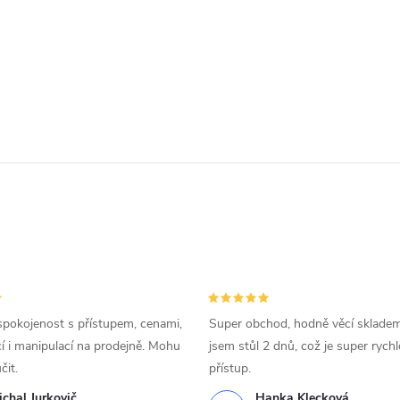
spokojenost s přístupem, cenami,
Super obchod, hodně věcí skladem
 i manipulací na prodejně. Mohu
jsem stůl 2 dnů, což je super rychl
čit.
přístup.
chal Jurkovič
Hanka Klecková