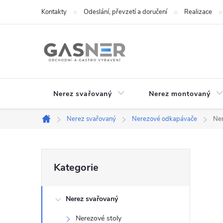
Přejít
Kontakty
Odeslání, převzetí a doručení
Realizace
na
obsah
Nerez svařovaný
Nerez montovaný
Nerez svařovaný
Nerezové odkapávače
Ne
Domů
P
Přeskočit
Kategorie
kategorie
o
Nerez svařovaný
s
Nerezové stoly