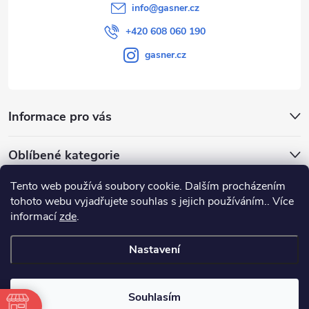
info
@
gasner.cz
+420 608 060 190
gasner.cz
Informace pro vás
Oblíbené kategorie
Tento web používá soubory cookie. Dalším procházením
Přijímáme online platby
tohoto webu vyjadřujete souhlas s jejich používáním.. Více
informací
zde
.
Nastavení
Copyright 2026
GASNER
. Všechna práva vyhrazena.
Souhlasím
Vytvořil Shoptet
|
E-shop vytvořil Petr Gavenda