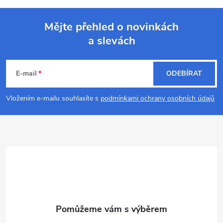
Mějte přehled o novinkách
a slevách
Z
á
E-mail
ODEBÍRAT
p
Vložením e-mailu souhlasíte s
podmínkami ochrany osobních údajů
a
t
í