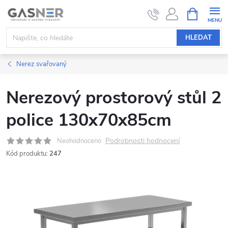
Přejít
NÁKUPNÍ
KOŠÍK
na
obsah
HLEDAT
Nerez svařovaný
Nerezový prostorový stůl 2
police 130x70x85cm
Podrobnosti hodnocení
Neohodnoceno
Kód produktu:
247