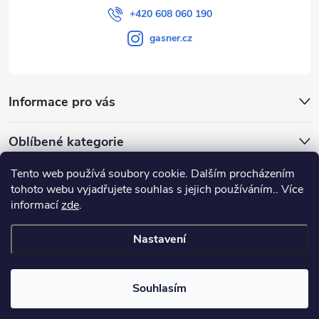
+420 608 060 190
gasner.cz
Informace pro vás
Oblíbené kategorie
Tento web používá soubory cookie. Dalším procházením
Přijímáme online platby
tohoto webu vyjadřujete souhlas s jejich používáním.. Více
informací
zde
.
Nastavení
Copyright 2026
GASNER
. Všechna práva vyhrazena.
Souhlasím
Vytvořil Shoptet
|
E-shop vytvořil Petr Gavenda