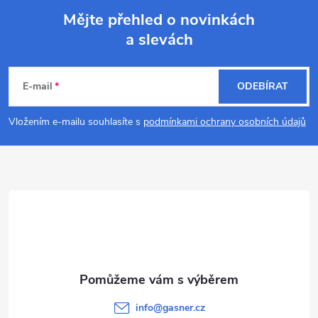
Mějte přehled o novinkách
a slevách
Z
á
E-mail
ODEBÍRAT
p
Vložením e-mailu souhlasíte s
podmínkami ochrany osobních údajů
a
t
í
info
@
gasner.cz