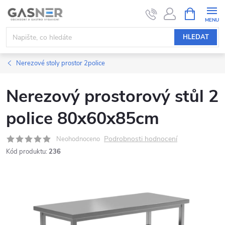
Přejít
NÁKUPNÍ
KOŠÍK
na
obsah
HLEDAT
Nerezové stoly prostor 2police
Nerezový prostorový stůl 2
police 80x60x85cm
Podrobnosti hodnocení
Neohodnoceno
Kód produktu:
236