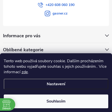
+420 608 060 190
gasner.cz
Informace pro vás
Oblíbené kategorie
Tento web používá soubory cookie. Dalším procházením
Přijímáme online platby
tohoto webu vyjadřujete souhlas s jejich používáním.. Více
informací
zde
.
Nastavení
Copyright 2026
GASNER
. Všechna práva vyhrazena.
Souhlasím
Vytvořil Shoptet
|
E-shop vytvořil Petr Gavenda
Zobrazit