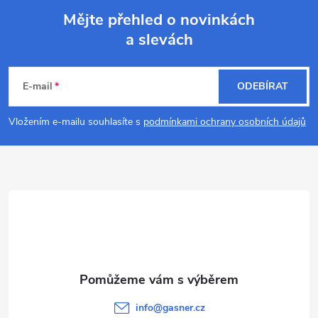
Mějte přehled o novinkách
a slevách
Z
á
E-mail
ODEBÍRAT
p
Vložením e-mailu souhlasíte s
podmínkami ochrany osobních údajů
a
t
í
info
@
gasner.cz