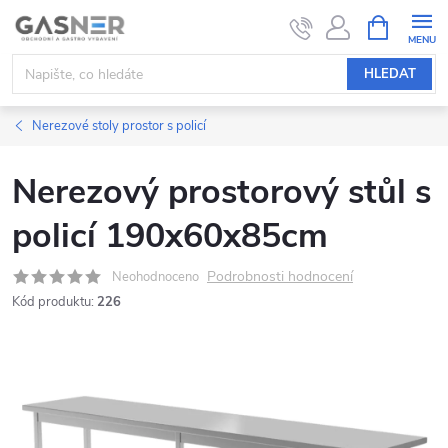
Přejít
NÁKUPNÍ
KOŠÍK
na
obsah
HLEDAT
Nerezové stoly prostor s policí
Nerezový prostorový stůl s
policí 190x60x85cm
Podrobnosti hodnocení
Neohodnoceno
Kód produktu:
226