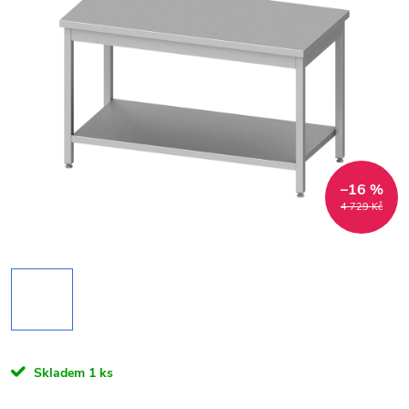
–16 %
4 729 Kč
Skladem
1 ks