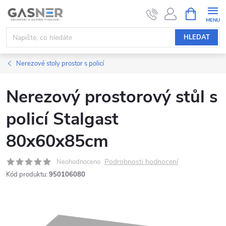
Přejít
NÁKUPNÍ
KOŠÍK
na
obsah
HLEDAT
Nerezové stoly prostor s policí
Nerezový prostorový stůl s
policí Stalgast
80x60x85cm
Podrobnosti hodnocení
Neohodnoceno
Kód produktu:
950106080