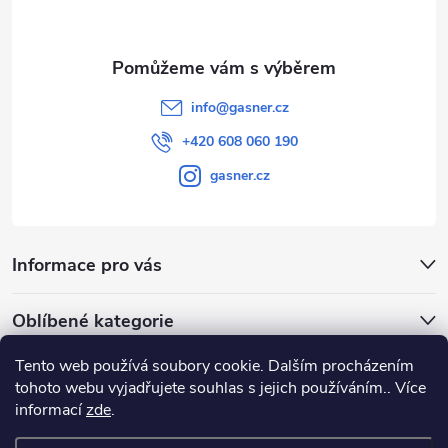
info
@
gasner.cz
+420 608 060 190
gasner.cz
Informace pro vás
Oblíbené kategorie
Tento web používá soubory cookie. Dalším procházením
Přijímáme online platby
tohoto webu vyjadřujete souhlas s jejich používáním.. Více
informací
zde
.