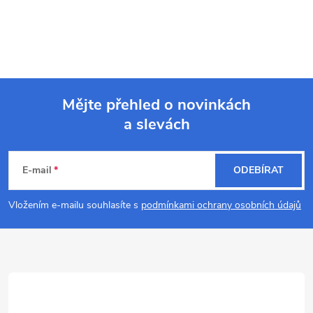
Mějte přehled o novinkách
a slevách
Z
á
E-mail
ODEBÍRAT
p
Vložením e-mailu souhlasíte s
podmínkami ochrany osobních údajů
a
t
í