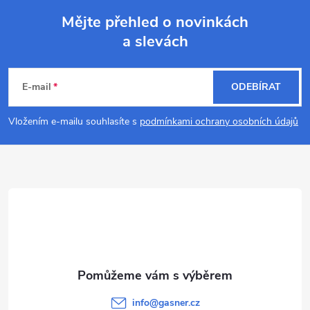
Mějte přehled o novinkách
a slevách
Z
á
E-mail
ODEBÍRAT
p
Vložením e-mailu souhlasíte s
podmínkami ochrany osobních údajů
a
t
í
info
@
gasner.cz