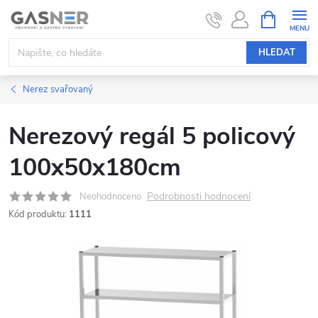
Přejít
NÁKUPNÍ
KOŠÍK
na
obsah
HLEDAT
Nerez svařovaný
Nerezový regál 5 policový
100x50x180cm
Podrobnosti hodnocení
Neohodnoceno
Kód produktu:
1111