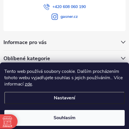
+420 608 060 190
gasner.cz
Informace pro vás
Oblíbené kategorie
Tento web používá soubory cookie. Dalším procházením
Přijímáme online platby
tohoto webu vyjadřujete souhlas s jejich používáním.. Více
informací
zde
.
Nastavení
Copyright 2026
GASNER
. Všechna práva vyhrazena.
Souhlasím
Vytvořil Shoptet
|
E-shop vytvořil Petr Gavenda
Zobrazit