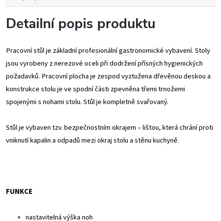
Detailní popis produktu
Pracovní stůl je základní profesionální gastronomické vybavení. Stoly
jsou vyrobeny z nerezové oceli při dodržení přísných hygienických
požadavků. Pracovní plocha je zespod vyztužena dřevěnou deskou a
konstrukce stolu je ve spodní části zpevněna třemi trnožemi
spojenými s nohami stolu. Stůl je kompletně svařovaný.
Stůl je vybaven tzv. bezpečnostním okrajem – lištou, která chrání proti
vniknutí kapalin a odpadů mezi okraj stolu a stěnu kuchyně.
FUNKCE
nastavitelná výška noh