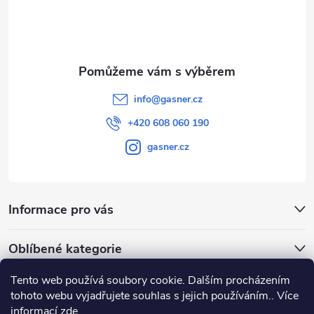
í
info
@
gasner.cz
+420 608 060 190
gasner.cz
Informace pro vás
Oblíbené kategorie
Tento web používá soubory cookie. Dalším procházením
Přijímáme online platby
tohoto webu vyjadřujete souhlas s jejich používáním.. Více
informací
zde
.