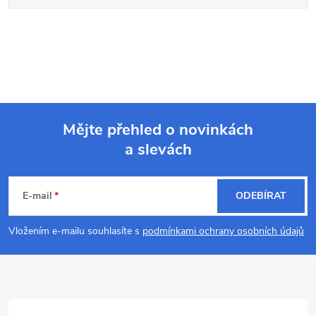
Mějte přehled o novinkách
a slevách
Z
á
E-mail
ODEBÍRAT
p
Vložením e-mailu souhlasíte s
podmínkami ochrany osobních údajů
a
t