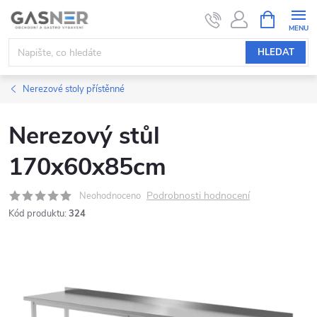
Přejít
NÁKUPNÍ
KOŠÍK
na
obsah
HLEDAT
Nerezové stoly přístěnné
Nerezový stůl
170x60x85cm
Podrobnosti hodnocení
Neohodnoceno
Kód produktu:
324