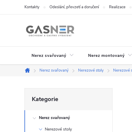
Přejít
Kontakty
Odeslání, převzetí a doručení
Realizace
na
obsah
Nerez svařovaný
Nerez montovaný
Nerez svařovaný
Nerezové stoly
Nerezové s
Domů
P
Přeskočit
Kategorie
kategorie
o
Nerez svařovaný
s
Nerezové stoly