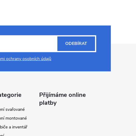
ODEBÍRAT
mi ochrany osobních údajů
ategorie
Přijímáme online
platby
ení svařované
ení montované
biče a inventář
ení