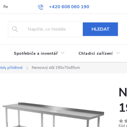
+420 608 060 190
Reklamace a vrácení zboží
Obchodní podmínky
Podmínky ochran
HLEDAT
Spotřebiče a inventář
Chladicí zařízení
toly přístěnné
Nerezový stůl 190x70x85cm
N
1
Kód 