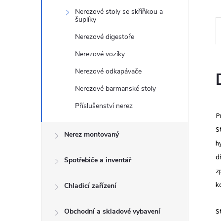
e
Nerezové stoly se skříňkou a
šuplíky
l
Nerezové digestoře
Nerezové vozíky
Nerezové odkapávače
Nerezové barmanské stoly
Příslušenství nerez
P
S
Nerez montovaný
h
d
Spotřebiče a inventář
z
k
Chladicí zařízení
S
Obchodní a skladové vybavení