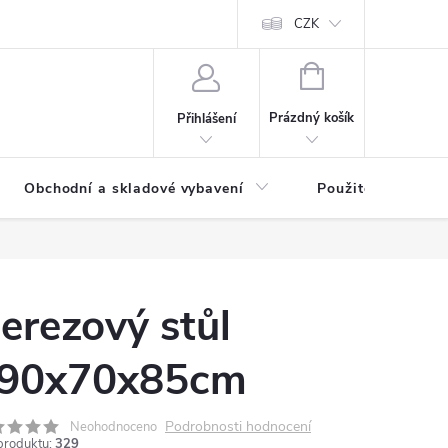
y osobních údajů
CZK
NÁKUPNÍ
KOŠÍK
Prázdný košík
Přihlášení
Obchodní a skladové vybavení
Použité
erezový stůl
90x70x85cm
Podrobnosti hodnocení
Neohodnoceno
produktu:
329