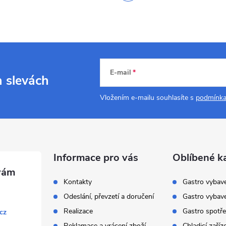
E-mail
a slevách
Vložením e-mailu souhlasíte s
podmínka
Informace pro vás
Oblíbené k
Kontakty
Gastro vybav
Odeslání, převzetí a doručení
Gastro vybav
Realizace
Gastro spotře
cz
Reklamace a vrácení zboží
Chladicí zaříz