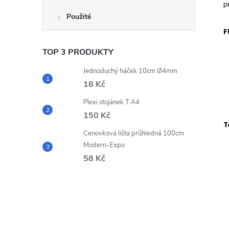
p
Použité
F
TOP 3 PRODUKTY
Jednoduchý háček 10cm Ø4mm
18 Kč
Plexi stojánek T A4
150 Kč
T
Cenovková lišta průhledná 100cm
Modern-Expo
58 Kč