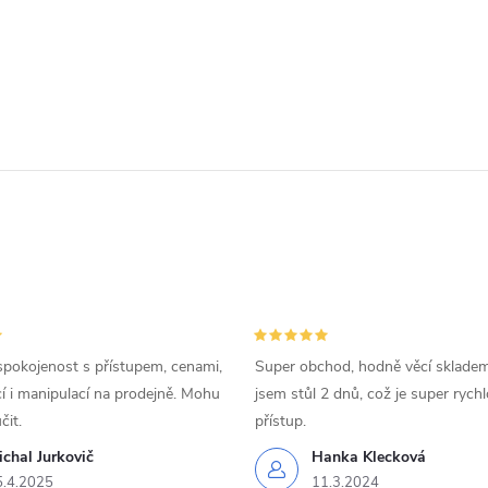
spokojenost s přístupem, cenami,
Super obchod, hodně věcí skladem
 i manipulací na prodejně. Mohu
jsem stůl 2 dnů, což je super rychl
čit.
přístup.
chal Jurkovič
Hanka Klecková
5.4.2025
11.3.2024