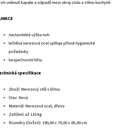
roti vniknutí kapalin a odpadů mezi okraj stolu a stěnu kuchyně.
UNKCE
nastavitelná výška noh
leštěná nerezová ocel splňuje přísné hygienické
požadavky
bezpečnostní lišta
echnická specifikace
Zboží: Nerezový stůl s lištou
Stav: Nový
Materiál: Nerezová ocel, dřevo
Zatížení: až 110 kg
Rozměry (DxŠxV): 190,00 x 70,00 x 85,00 cm