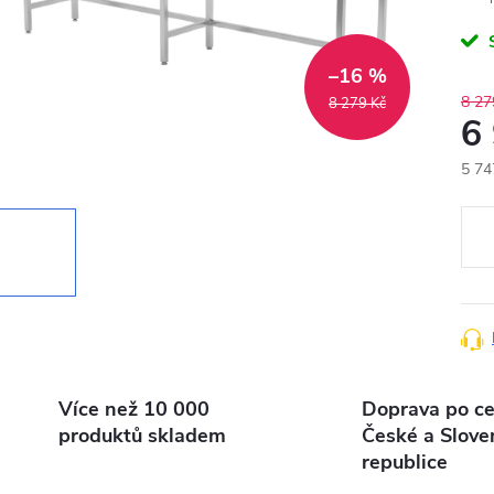
–16 %
8 27
8 279 Kč
6
5 74
Měr
cena
Více než 10 000
Doprava po ce
produktů skladem
České a Slove
republice