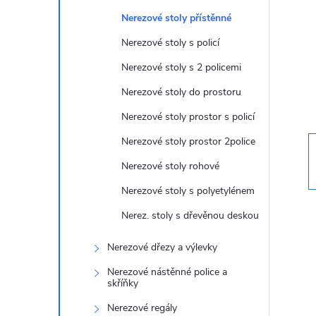
t
Nerezové stoly přístěnné
r
Nerezové stoly s policí
Nerezové stoly s 2 policemi
a
Nerezové stoly do prostoru
n
Nerezové stoly prostor s policí
Nerezové stoly prostor 2police
n
Nerezové stoly rohové
í
Nerezové stoly s polyetylénem
Nerez. stoly s dřevěnou deskou
p
Nerezové dřezy a výlevky
a
Nerezové nástěnné police a
skříňky
n
Nerezové regály