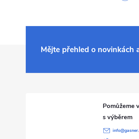
Z
Mějte přehled o novinkách
á
p
a
t
í
info
@
gasner.