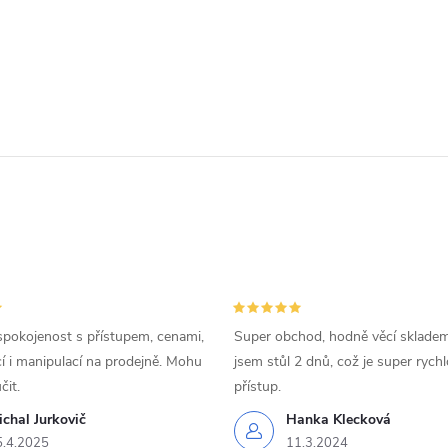
spokojenost s přístupem, cenami,
Super obchod, hodně věcí skladem
 i manipulací na prodejně. Mohu
jsem stůl 2 dnů, což je super rychl
čit.
přístup.
chal Jurkovič
Hanka Klecková
5.4.2025
11.3.2024