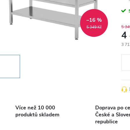
–16 %
5 34
5 349 Kč
4
3 71
Měr
cena
Více než 10 000
Doprava po ce
produktů skladem
České a Slove
republice