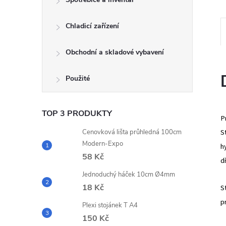
e
Chladicí zařízení
l
Obchodní a skladové vybavení
Použité
TOP 3 PRODUKTY
P
S
Cenovková lišta průhledná 100cm
Modern-Expo
h
58 Kč
d
Jednoduchý háček 10cm Ø4mm
18 Kč
S
p
Plexi stojánek T A4
150 Kč