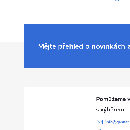
Z
Mějte přehled o novinkách
á
p
a
t
í
info
@
gasner.