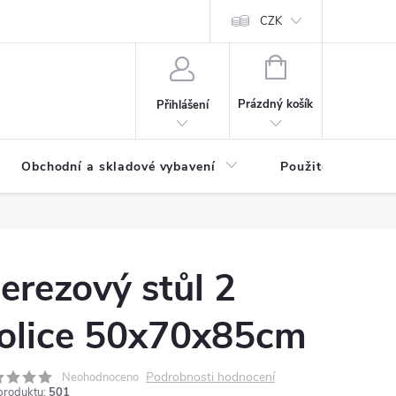
y osobních údajů
CZK
NÁKUPNÍ
KOŠÍK
Prázdný košík
Přihlášení
Obchodní a skladové vybavení
Použité
erezový stůl 2
olice 50x70x85cm
Podrobnosti hodnocení
Neohodnoceno
produktu:
501