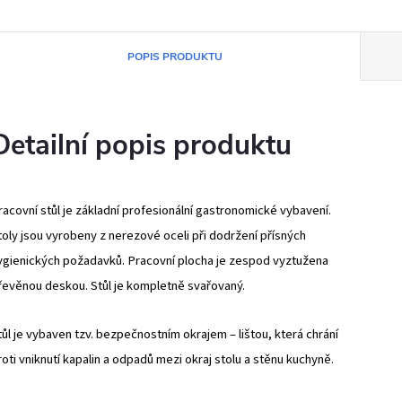
POPIS PRODUKTU
Detailní popis produktu
racovní stůl je základní profesionální gastronomické vybavení.
toly jsou vyrobeny z nerezové oceli při dodržení přísných
ygienických požadavků. Pracovní plocha je zespod vyztužena
řevěnou deskou. Stůl je kompletně svařovaný.
tůl je vybaven tzv. bezpečnostním okrajem – lištou, která chrání
roti vniknutí kapalin a odpadů mezi okraj stolu a stěnu kuchyně.