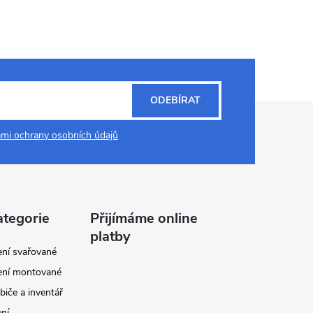
ODEBÍRAT
mi ochrany osobních údajů
ategorie
Přijímáme online
platby
ení svařované
ení montované
biče a inventář
ení