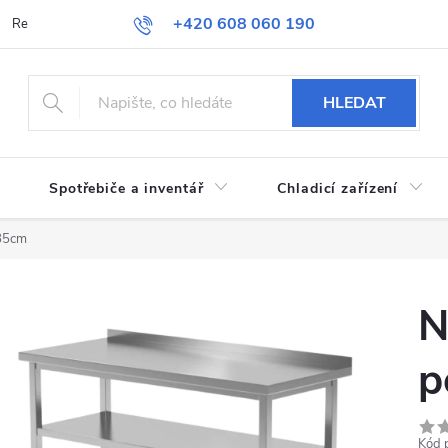
+420 608 060 190
Reklamace a vrácení zboží
Obchodní podmínky
Podmínky ochran
HLEDAT
Spotřebiče a inventář
Chladicí zařízení
x85cm
N
p
Kód 