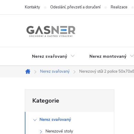
Přejít
Kontakty
Odeslání, převzetí a doručení
Realizace
na
obsah
Nerez svařovaný
Nerez montovaný
Nerez svařovaný
Nerezový stůl 2 police 50x70
Domů
P
Přeskočit
Kategorie
kategorie
o
Nerez svařovaný
s
Nerezové stoly