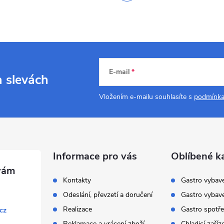
E-mail
a slevách
Vložením e-mailu souhlasíte s
podmínka
Informace pro vás
Oblíbené k
Kontakty
Gastro vybav
Odeslání, převzetí a doručení
Gastro vybav
Realizace
Gastro spotře
cz
Reklamace a vrácení zboží
Chladicí zaříz