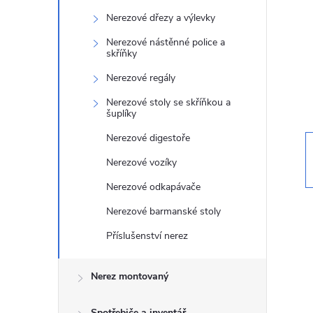
t
Nerezové dřezy a výlevky
r
Nerezové nástěnné police a
skříňky
a
Nerezové regály
Nerezové stoly se skříňkou a
n
šuplíky
Nerezové digestoře
n
Nerezové vozíky
í
Nerezové odkapávače
Nerezové barmanské stoly
p
Příslušenství nerez
a
Nerez montovaný
n
Spotřebiče a inventář