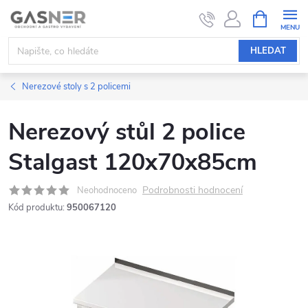
Přejít
NÁKUPNÍ
KOŠÍK
na
obsah
HLEDAT
Nerezové stoly s 2 policemi
Nerezový stůl 2 police
Stalgast 120x70x85cm
Podrobnosti hodnocení
Neohodnoceno
Kód produktu:
950067120