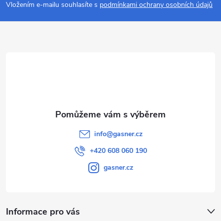
p
Vložením e-mailu souhlasíte s
podmínkami ochrany osobních údajů
a
t
í
info
@
gasner.cz
+420 608 060 190
gasner.cz
Informace pro vás