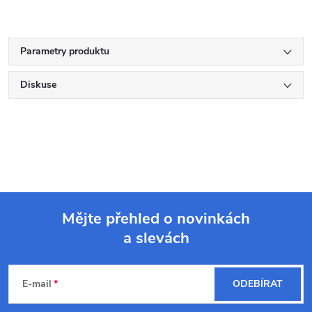
Parametry produktu
Diskuse
Mějte přehled o novinkách
a slevách
Z
á
E-mail
ODEBÍRAT