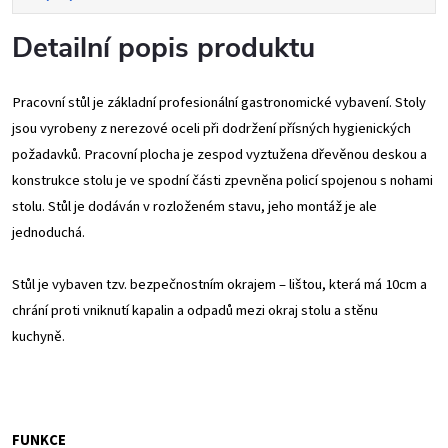
Detailní popis produktu
Pracovní stůl je základní profesionální gastronomické vybavení. Stoly
jsou vyrobeny z nerezové oceli při dodržení přísných hygienických
požadavků. Pracovní plocha je zespod vyztužena dřevěnou deskou a
konstrukce stolu je ve spodní části zpevněna policí spojenou s nohami
stolu. Stůl je dodáván v rozloženém stavu, jeho montáž je ale
jednoduchá.
Stůl je vybaven tzv. bezpečnostním okrajem – lištou, která má 10cm a
chrání proti vniknutí kapalin a odpadů mezi okraj stolu a stěnu
kuchyně.
FUNKCE