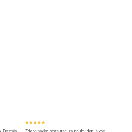
. Dostala
Zde vybavim restauraci za pouhy den, a vse