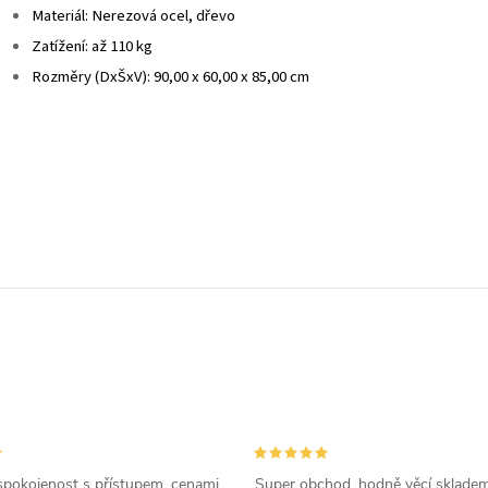
Materiál: Nerezová ocel, dřevo
Zatížení: až 110 kg
Rozměry (DxŠxV): 90,00 x 60,00 x 85,00 cm
spokojenost s přístupem, cenami,
Super obchod, hodně věcí skladem