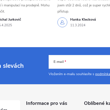
 i manipulací na prodejně. Mohu
jsem stůl 2 dnů, což je super rychl
čit.
přístup.
chal Jurkovič
Hanka Klecková
5.4.2025
11.3.2024
E-mail
a slevách
Vložením e-mailu souhlasíte s
podmínka
Informace pro vás
Oblíbené k