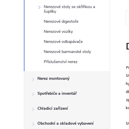
e
Nerezové stoly se skříňkou a
šuplíky
l
Nerezové digestoře
Nerezové vozíky
Nerezové odkapávače
Nerezové barmanské stoly
Příslušenství nerez
P
S
Nerez montovaný
h
d
Spotřebiče a inventář
z
k
Chladicí zařízení
S
Obchodní a skladové vybavení