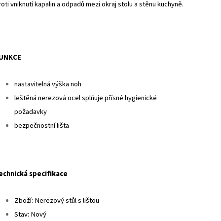
roti vniknutí kapalin a odpadů mezi okraj stolu a stěnu kuchyně.
UNKCE
nastavitelná výška noh
leštěná nerezová ocel splňuje přísné hygienické
požadavky
bezpečnostní lišta
echnická specifikace
Zboží: Nerezový stůl s lištou
Stav: Nový