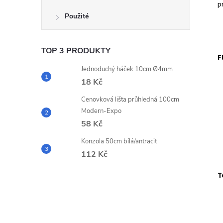
p
Použité
TOP 3 PRODUKTY
F
Jednoduchý háček 10cm Ø4mm
18 Kč
Cenovková lišta průhledná 100cm
Modern-Expo
58 Kč
Konzola 50cm bílá/antracit
112 Kč
T