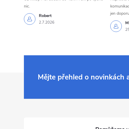
nic.
komunikací
jen doporu
Robert
2.7.2026
Mi
2
Z
Mějte přehled o novinkách
á
p
a