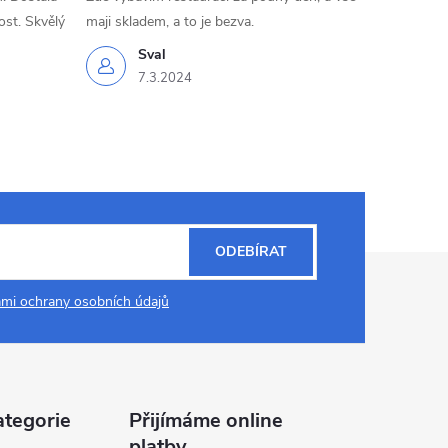
ost. Skvělý
maji skladem, a to je bezva.
Sval
7.3.2024
ODEBÍRAT
mi ochrany osobních údajů
ategorie
Přijímáme online
platby