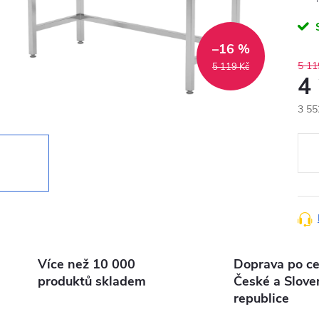
–16 %
5 11
5 119 Kč
4
3 55
Měr
cena
Více než 10 000
Doprava po ce
produktů skladem
České a Slove
republice