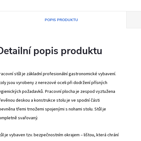
POPIS PRODUKTU
Detailní popis produktu
racovní stůl je základní profesionální gastronomické vybavení.
toly jsou vyrobeny z nerezové oceli při dodržení přísných
ygienických požadavků. Pracovní plocha je zespod vyztužena
řevěnou deskou a konstrukce stolu je ve spodní části
pevněna třemi trnožemi spojenými s nohami stolu. Stůl je
ompletně svařovaný.
tůl je vybaven tzv. bezpečnostním okrajem – lištou, která chrání