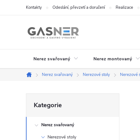
Přejít
Kontakty
Odeslání, převzetí a doručení
Realizace
na
obsah
Nerez svařovaný
Nerez montovaný
Nerez svařovaný
Nerezové stoly
Nerezové s
Domů
P
Přeskočit
Kategorie
kategorie
o
Nerez svařovaný
s
Nerezové stoly