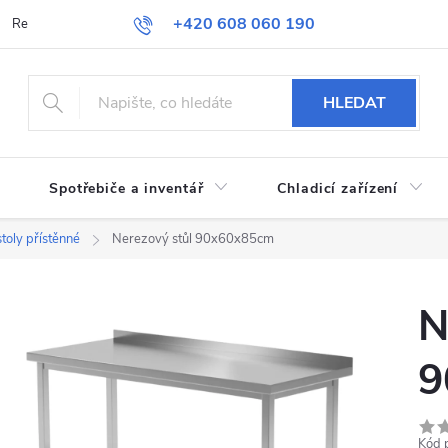
+420 608 060 190
Reklamace a vrácení zboží
Obchodní podmínky
Podmínky ochran
HLEDAT
Spotřebiče a inventář
Chladicí zařízení
toly přístěnné
Nerezový stůl 90x60x85cm
N
9
Kód 