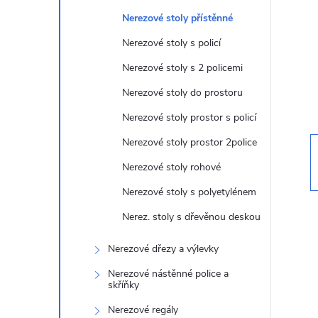
t
Nerezové stoly přístěnné
r
Nerezové stoly s policí
Nerezové stoly s 2 policemi
a
Nerezové stoly do prostoru
n
Nerezové stoly prostor s policí
Nerezové stoly prostor 2police
n
Nerezové stoly rohové
í
Nerezové stoly s polyetylénem
Nerez. stoly s dřevěnou deskou
p
Nerezové dřezy a výlevky
a
Nerezové nástěnné police a
skříňky
n
Nerezové regály