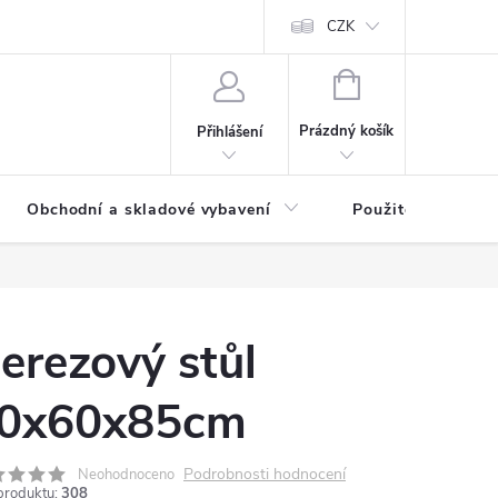
y osobních údajů
CZK
NÁKUPNÍ
KOŠÍK
Prázdný košík
Přihlášení
Obchodní a skladové vybavení
Použité
erezový stůl
0x60x85cm
Podrobnosti hodnocení
Neohodnoceno
produktu:
308