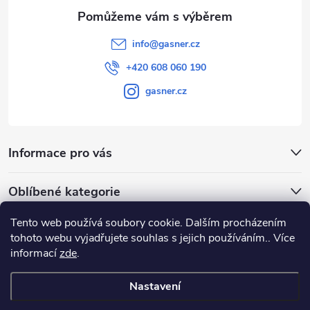
info
@
gasner.cz
+420 608 060 190
gasner.cz
Informace pro vás
Oblíbené kategorie
Tento web používá soubory cookie. Dalším procházením
Přijímáme online platby
tohoto webu vyjadřujete souhlas s jejich používáním.. Více
informací
zde
.
Nastavení