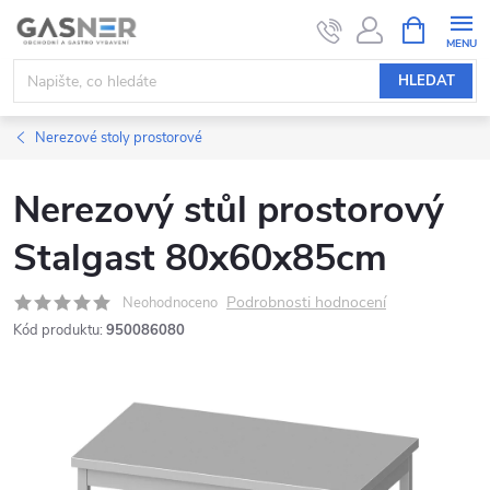
Přejít
NÁKUPNÍ
KOŠÍK
na
obsah
HLEDAT
Nerezové stoly prostorové
Nerezový stůl prostorový
Stalgast 80x60x85cm
Podrobnosti hodnocení
Neohodnoceno
Kód produktu:
950086080