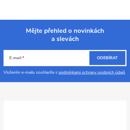
Mějte přehled o novinkách
a slevách
Z
á
E-mail
ODEBÍRAT
p
Vložením e-mailu souhlasíte s
podmínkami ochrany osobních údajů
a
t
í