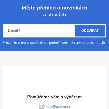
Mějte přehled o novinkách
a slevách
Z
á
E-mail
ODEBÍRAT
p
Vložením e-mailu souhlasíte s
podmínkami ochrany osobních údajů
a
t
í
info
@
gasner.cz