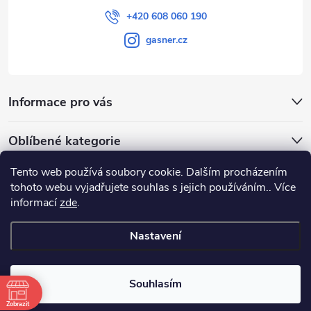
+420 608 060 190
gasner.cz
Informace pro vás
Oblíbené kategorie
Tento web používá soubory cookie. Dalším procházením
Přijímáme online platby
tohoto webu vyjadřujete souhlas s jejich používáním.. Více
informací
zde
.
Nastavení
Copyright 2026
GASNER
. Všechna práva vyhrazena.
Souhlasím
Vytvořil Shoptet
|
E-shop vytvořil Petr Gavenda
Zobrazit