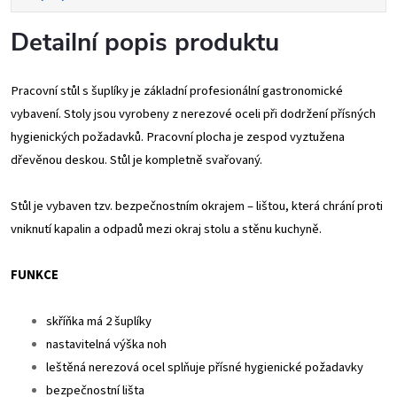
Detailní popis produktu
Pracovní stůl s šuplíky je základní profesionální gastronomické
vybavení. Stoly jsou vyrobeny z nerezové oceli při dodržení přísných
hygienických požadavků. Pracovní plocha je zespod vyztužena
dřevěnou deskou. Stůl je kompletně svařovaný.
Stůl je vybaven tzv. bezpečnostním okrajem – lištou, která chrání proti
vniknutí kapalin a odpadů mezi okraj stolu a stěnu kuchyně.
FUNKCE
skříňka má 2 šuplíky
nastavitelná výška noh
leštěná nerezová ocel splňuje přísné hygienické požadavky
bezpečnostní lišta