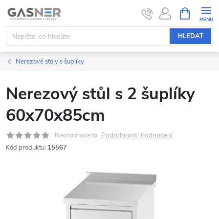
Přejít
NÁKUPNÍ
KOŠÍK
na
obsah
HLEDAT
Nerezové stoly s šuplíky
Nerezový stůl s 2 šuplíky
60x70x85cm
Podrobnosti hodnocení
Neohodnoceno
Kód produktu:
15567