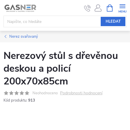
Přejít
NÁKUPNÍ
KOŠÍK
na
obsah
HLEDAT
Nerez svařovaný
Nerezový stůl s dřevěnou
deskou a policí
200x70x85cm
Podrobnosti hodnocení
Neohodnoceno
Kód produktu:
913