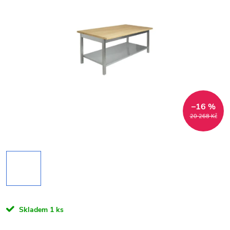
–16 %
20 268 Kč
Skladem
1 ks