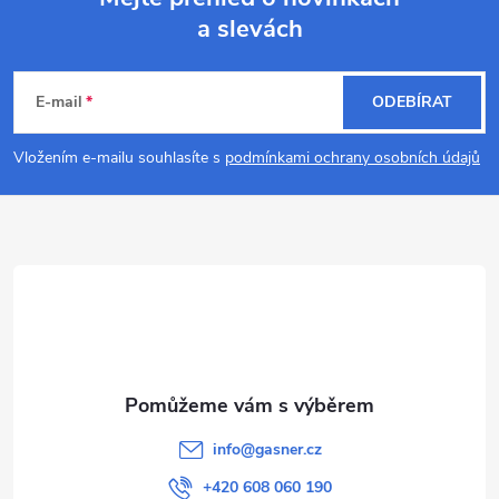
a slevách
Z
á
E-mail
ODEBÍRAT
p
Vložením e-mailu souhlasíte s
podmínkami ochrany osobních údajů
a
t
í
info
@
gasner.cz
+420 608 060 190