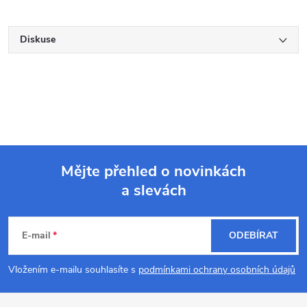
Diskuse
Mějte přehled o novinkách
a slevách
Z
á
E-mail
ODEBÍRAT
p
Vložením e-mailu souhlasíte s
podmínkami ochrany osobních údajů
a