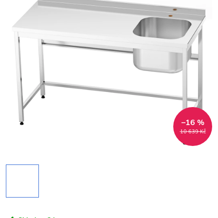
–16 %
10 639 Kč