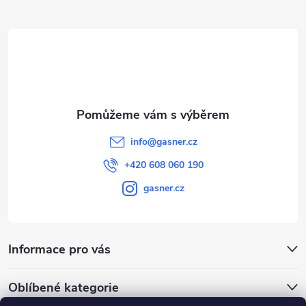
t
í
info
@
gasner.cz
+420 608 060 190
gasner.cz
Informace pro vás
Oblíbené kategorie