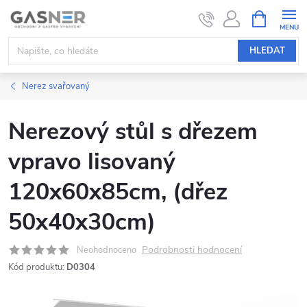
Přejít
NÁKUPNÍ
KOŠÍK
na
obsah
HLEDAT
Nerez svařovaný
Nerezový stůl s dřezem
vpravo lisovaný
120x60x85cm, (dřez
50x40x30cm)
Podrobnosti hodnocení
Neohodnoceno
Kód produktu:
D0304