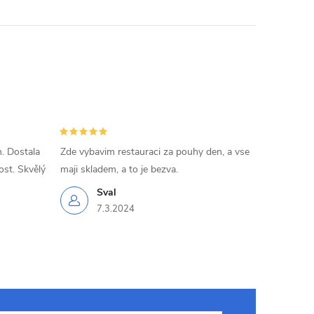
. Dostala
Zde vybavim restauraci za pouhy den, a vse
ost. Skvělý
maji skladem, a to je bezva.
Sval
7.3.2024