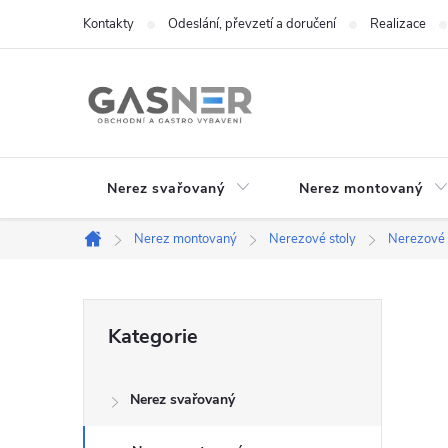
Přejít
Kontakty
Odeslání, převzetí a doručení
Realizace
na
obsah
Nerez svařovaný
Nerez montovaný
Nerez montovaný
Nerezové stoly
Nerezové s
Domů
P
Přeskočit
Kategorie
kategorie
o
Nerez svařovaný
s