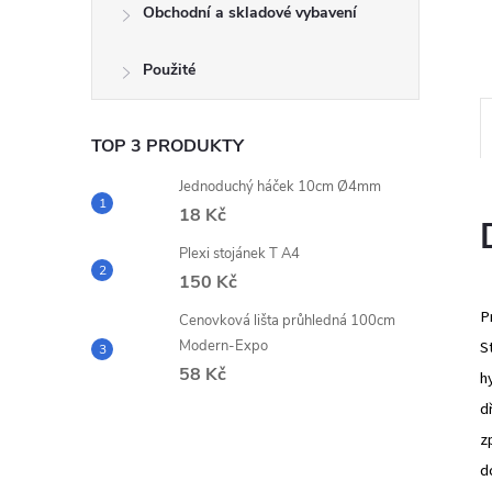
e
Obchodní a skladové vybavení
l
Použité
TOP 3 PRODUKTY
Jednoduchý háček 10cm Ø4mm
18 Kč
Plexi stojánek T A4
150 Kč
P
Cenovková lišta průhledná 100cm
Modern-Expo
S
58 Kč
h
d
z
d