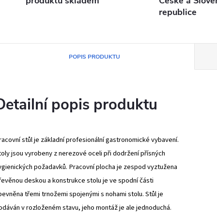
produktů skladem
České a Slove
republice
POPIS PRODUKTU
Detailní popis produktu
racovní stůl je základní profesionální gastronomické vybavení.
toly jsou vyrobeny z nerezové oceli při dodržení přísných
ygienických požadavků. Pracovní plocha je zespod vyztužena
řevěnou deskou a konstrukce stolu je ve spodní části
pevněna třemi trnožemi spojenými s nohami stolu. Stůl je
odáván v rozloženém stavu, jeho montáž je ale jednoduchá.