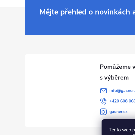
Z
Mějte přehled o novinkách
á
p
a
t
í
info
@
gasner.
+420 608 06
gasner.cz
Tento web p