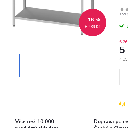
Kód 
–16 %
6 269 Kč
6 26
5
4 35
Měr
cena
Více než 10 000
Doprava po ce