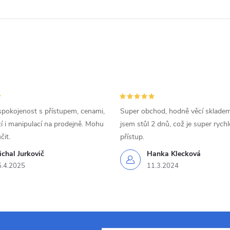
spokojenost s přístupem, cenami,
Super obchod, hodně věcí skladem
 i manipulací na prodejně. Mohu
jsem stůl 2 dnů, což je super rychl
čit.
přístup.
chal Jurkovič
Hanka Klecková
5.4.2025
11.3.2024