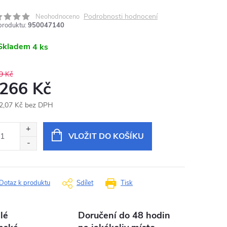
Podrobnosti hodnocení
Neohodnoceno
produktu:
950047140
Skladem
4 ks
9 Kč
 266 Kč
2,07 Kč bez DPH
ná
:
VLOŽIT DO KOŠÍKU
Dotaz k produktu
Sdílet
Tisk
lé
Doručení do 48 hodin