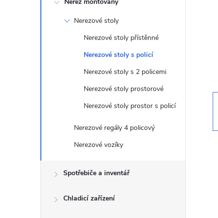
Nerez montovaný
t
Nerezové stoly
r
Nerezové stoly přístěnné
a
Nerezové stoly s policí
Nerezové stoly s 2 policemi
n
Nerezové stoly prostorové
n
Nerezové stoly prostor s policí
í
Nerezové regály 4 policový
Nerezové vozíky
p
Spotřebiče a inventář
a
n
Chladicí zařízení