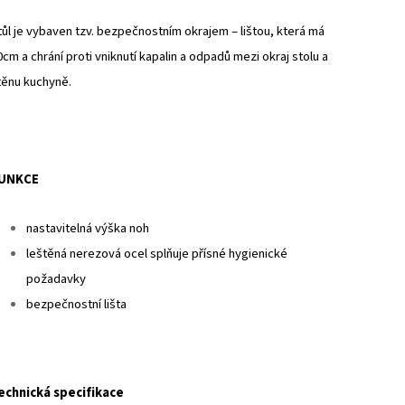
tůl je vybaven tzv. bezpečnostním okrajem – lištou, která má
0cm a chrání proti vniknutí kapalin a odpadů mezi okraj stolu a
těnu kuchyně.
UNKCE
nastavitelná výška noh
leštěná nerezová ocel splňuje přísné hygienické
požadavky
bezpečnostní lišta
echnická specifikace