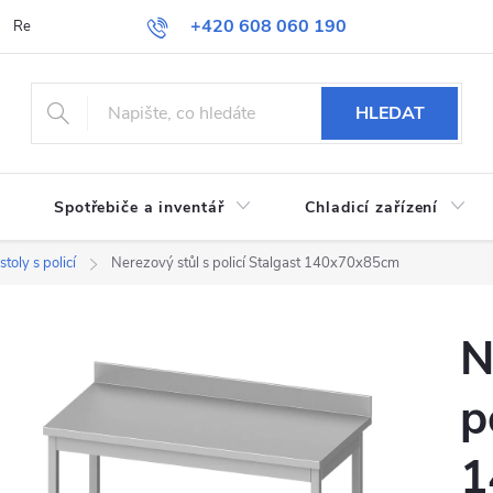
+420 608 060 190
Reklamace a vrácení zboží
Obchodní podmínky
Podmínky ochran
HLEDAT
Spotřebiče a inventář
Chladicí zařízení
toly s policí
Nerezový stůl s policí Stalgast 140x70x85cm
N
p
1