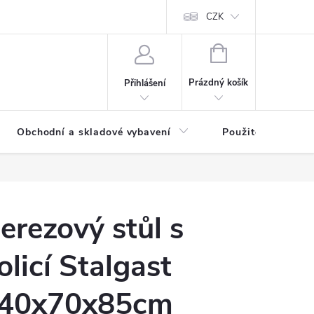
y osobních údajů
CZK
NÁKUPNÍ
KOŠÍK
Prázdný košík
Přihlášení
Obchodní a skladové vybavení
Použité
erezový stůl s
olicí Stalgast
40x70x85cm