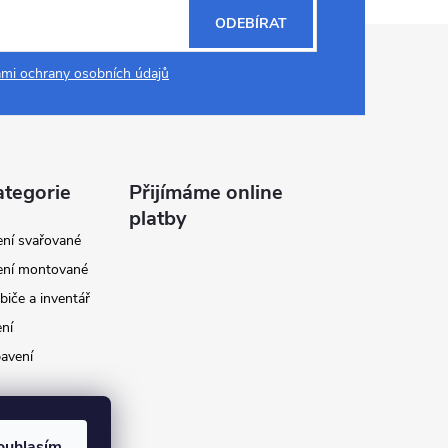
ODEBÍRAT
mi ochrany osobních údajů
ategorie
Přijímáme online
platby
ení svařované
ení montované
biče a inventář
ení
avení
ouhlasím