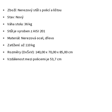
Zboží: Nerezový stůl s policí a lištou
Stav: Nový
Váha stolu: 36 kg
Stůl je vyroben z AISI 201
Materiál: Nerezová ocel, dřevo
Zatížení: až 110 kg
Rozměry (DxŠxV): 140,00 x 70,00 x 85,00 cm
Vzdálenost mezi policemi je 53,7 cm