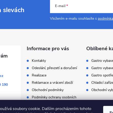
E-mail
a slevách
Vložením e-mailu souhlasíte s
podmínka
Informace pro vás
Oblíbené k
Kontakty
Gastro vybav
Odeslání, převzetí a doručení
Gastro vybav
Realizace
Gastro spotře
cz
Reklamace a vrácení zboží
Chladicí zaříz
0 190
Obchodní podmínky
Obchodní vyb
Podmínky ochrany osobních
údajů
oužívá soubory cookie. Dalším procházením tohoto
S