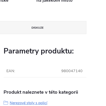
nské
na jakékoliv místo
DISKUZE
Parametry produktu:
EAN
:
980047140
Produkt naleznete v této kategorii
Nerezové stoly s policí