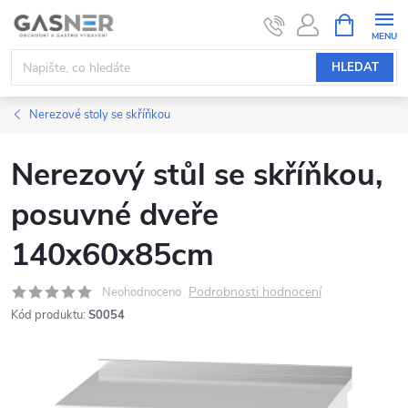
Přejít
NÁKUPNÍ
KOŠÍK
na
obsah
HLEDAT
Nerezové stoly se skříňkou
Nerezový stůl se skříňkou,
posuvné dveře
140x60x85cm
Podrobnosti hodnocení
Neohodnoceno
Kód produktu:
S0054