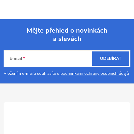
Mějte přehled o novinkách
a slevách
Z
á
E-mail
ODEBÍRAT
p
Vložením e-mailu souhlasíte s
podmínkami ochrany osobních údajů
a
t
í