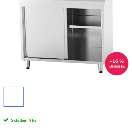
–16 %
15 609 Kč
Skladem
4 ks