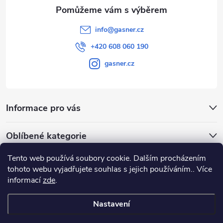
info
@
gasner.cz
+420 608 060 190
gasner.cz
Informace pro vás
Oblíbené kategorie
Tento web používá soubory cookie. Dalším procházením
Přijímáme online platby
tohoto webu vyjadřujete souhlas s jejich používáním.. Více
informací
zde
.
Nastavení