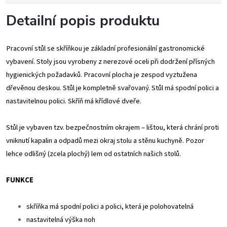
Detailní popis produktu
Pracovní stůl se skříňkou je základní profesionální gastronomické
vybavení. Stoly jsou vyrobeny z nerezové oceli při dodržení přísných
hygienických požadavků. Pracovní plocha je zespod vyztužena
dřevěnou deskou. Stůl je kompletně svařovaný. Stůl má spodní polici a
nastavitelnou polici. Skříň má křídlové dveře.
Stůl je vybaven tzv. bezpečnostním okrajem – lištou, která chrání proti
vniknutí kapalin a odpadů mezi okraj stolu a stěnu kuchyně. Pozor
lehce odlišný (zcela plochý) lem od ostatních našich stolů.
FUNKCE
skříňka má spodní polici a polici, která je polohovatelná
nastavitelná výška noh