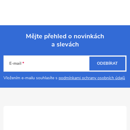
Mějte přehled o novinkách
a slevách
Z
á
E-mail
ODEBÍRAT
p
Vložením e-mailu souhlasíte s
podmínkami ochrany osobních údajů
a
t
í