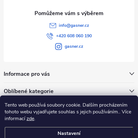
info
@
gasner.cz
+420 608 060 190
gasner.cz
Informace pro vás
Oblíbené kategorie
Tento web používá soubory cookie. Dalším procházením
Přijímáme online platby
tohoto webu vyjadřujete souhlas s jejich používáním.. Více
informací
zde
.
Nastavení