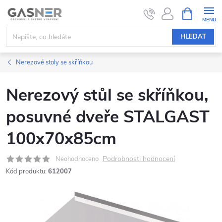
Přejít
NÁKUPNÍ
KOŠÍK
na
obsah
HLEDAT
Nerezové stoly se skříňkou
Nerezový stůl se skříňkou,
posuvné dveře STALGAST
100x70x85cm
Podrobnosti hodnocení
Neohodnoceno
Kód produktu:
612007