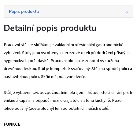
Popis produktu
Detailní popis produktu
Pracovní stůl se skříňkou je základní profesionální gastronomické
vybavení. Stoly jsou vyrobeny z nerezové oceli při dodržení přísných
hygienických požadavků. Pracovní plocha je zespod vyztužena
dřevěnou deskou. Stůl je kompletně svařovaný. Stůl má spodní polici a
nastavitelnou polici. Skříň má posuvné dveře.
Stůl je vybaven tzv. bezpečnostním okrajem – lištou, která chrání proti
vniknutí kapalin a odpadů mezi okraj stolu a stěnu kuchyně. Pozor
lehce odlišný (zcela plochý) lem od ostatních našich stolů.
FUNKCE