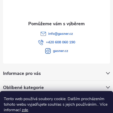
í
info
@
gasner.cz
+420 608 060 190
gasner.cz
Informace pro vás
Oblíbené kategorie
Tento web používá soubory cookie. Dalším procházením
Přijímáme online platby
tohoto webu vyjadřujete souhlas s jejich používáním.. Více
informací
zde
.