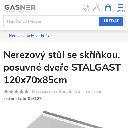
Přejít
NÁKUPNÍ
KOŠÍK
na
obsah
HLEDAT
Nerezové stoly se skříňkou
Nerezový stůl se skříňkou,
posuvné dveře STALGAST
120x70x85cm
Podrobnosti hodnocení
Neohodnoceno
Kód produktu:
616127