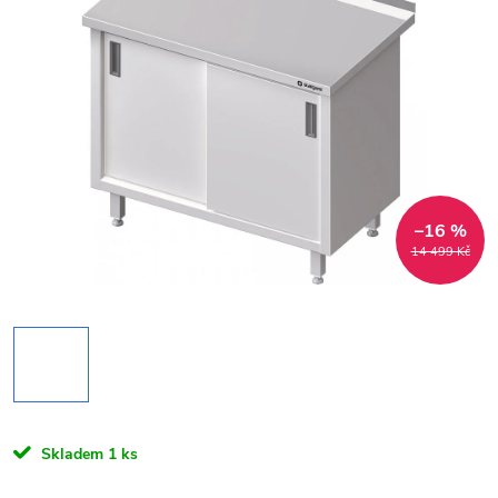
–16 %
14 499 Kč
Skladem
1 ks