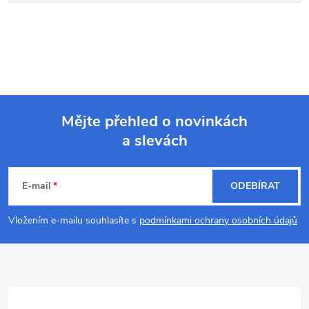
Mějte přehled o novinkách
a slevách
Z
á
E-mail
ODEBÍRAT
p
Vložením e-mailu souhlasíte s
podmínkami ochrany osobních údajů
a
t