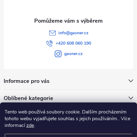
info
@
gasner.cz
+420 608 060 190
gasner.cz
Informace pro vás
Oblíbené kategorie
Tento web používá soubory cookie. Dalším procházením
Přijímáme online platby
tohoto webu vyjadřujete souhlas s jejich používáním.. Více
informací
zde
.