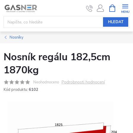
Přejít
NÁKUPNÍ
KOŠÍK
na
obsah
HLEDAT
Nosníky
Nosník regálu 182,5cm
1870kg
Podrobnosti hodnocení
Neohodnoceno
Kód produktu:
6102