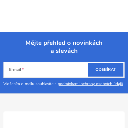
Mějte přehled o novinkách
a slevách
Z
á
E-mail
ODEBÍRAT
p
Vložením e-mailu souhlasíte s
podmínkami ochrany osobních údajů
a
t
í