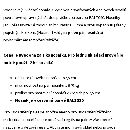
Vodorovný ukládací nosník je vyroben z svařovaných ocelových profilů
povrchově upravených šedou práškovou barvou RAL7040. Nosníky
jsou přestavitelné zasouváním v rastru 75 mm a proti vypadnutí jištěny
pojistným kolíkem. (Nosnost vždy na jeden pár nosníků při
rovnoměrném rozložení zátěže).
Cena je uvedena za 1 ks nosníku. Pro jednu ukládací úroveň je
nutné použít 2 ks nosníků.
délka regálového nosníku 182,5 cm
max. nosnost na pár nosníku 1 870 kg
prolisy pro nastavení nosníků v krocích po 7,5 cm
Nosník je v červené barvě RAL3020
Pro uskladnění palet se zbožím anebo pro uskladnění těžkého
materiálu na paletách, se používají regály na palety všeobecně
nazývané paletové regály. Aby jste mohli svůj sklad nebo provoz