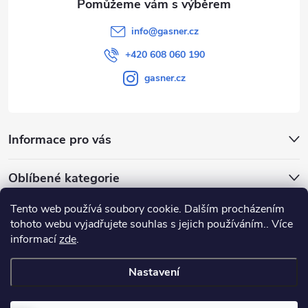
info
@
gasner.cz
+420 608 060 190
gasner.cz
Informace pro vás
Oblíbené kategorie
Tento web používá soubory cookie. Dalším procházením
Přijímáme online platby
tohoto webu vyjadřujete souhlas s jejich používáním.. Více
informací
zde
.
Nastavení
Copyright 2026
GASNER
. Všechna práva vyhrazena.