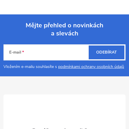
Mějte přehled o novinkách
a slevách
Z
á
E-mail
ODEBÍRAT
p
Vložením e-mailu souhlasíte s
podmínkami ochrany osobních údajů
a
t
í