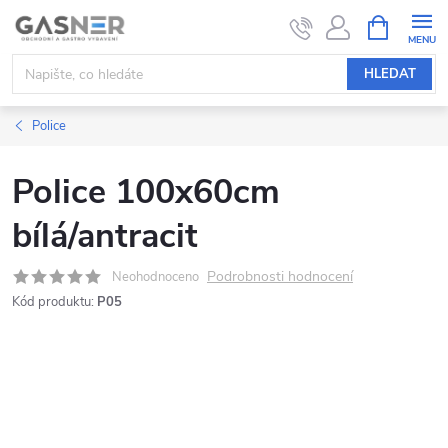
Přejít
NÁKUPNÍ
KOŠÍK
na
obsah
HLEDAT
Police
Police 100x60cm
bílá/antracit
Podrobnosti hodnocení
Neohodnoceno
Kód produktu:
P05