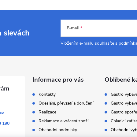
E-mail
a slevách
Vložením e-mailu souhlasíte s
podmínka
Informace pro vás
Oblíbené k
Kontakty
Gastro vybav
Odeslání, převzetí a doručení
Gastro vybav
Realizace
Gastro spotře
cz
Reklamace a vrácení zboží
Chladicí zaříz
0 190
Obchodní podmínky
Obchodní vyb