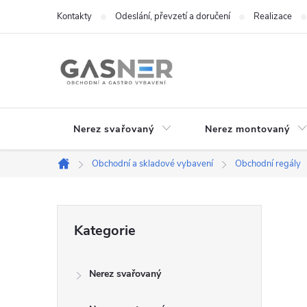
Přejít
Kontakty
Odeslání, převzetí a doručení
Realizace
na
obsah
Nerez svařovaný
Nerez montovaný
Obchodní a skladové vybavení
Obchodní regály
Domů
P
Přeskočit
Kategorie
kategorie
o
Nerez svařovaný
s