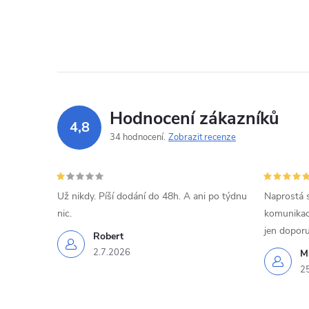
Hodnocení zákazníků
4,8
34 hodnocení
Zobrazit recenze
Už nikdy. Píší dodání do 48h. A ani po týdnu
Naprostá 
nic.
komunikací
jen doporu
Robert
2.7.2026
Mi
2