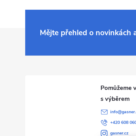
Z
Mějte přehled o novinkách
á
p
a
t
í
info
@
gasner.
+420 608 06
gasner.cz