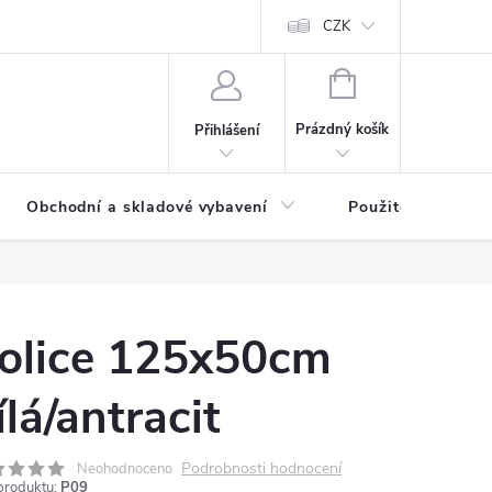
y osobních údajů
CZK
NÁKUPNÍ
KOŠÍK
Prázdný košík
Přihlášení
Obchodní a skladové vybavení
Použité
olice 125x50cm
ílá/antracit
Podrobnosti hodnocení
Neohodnoceno
produktu:
P09