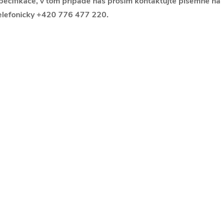
pecifikace, v tom případě nás prosím kontaktujte písemně 
elefonicky +420 776 477 220.