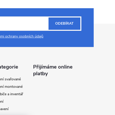
ODEBÍRAT
mi ochrany osobních údajů
ategorie
Přijímáme online
platby
ení svařované
ení montované
biče a inventář
ení
avení