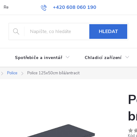
+420 608 060 190
Reklamace a vrácení zboží
Obchodní podmínky
Podmínky ochran
HLEDAT
Spotřebiče a inventář
Chladicí zařízení
Police
Police 125x50cm bílá/antracit
P
b
Kód 