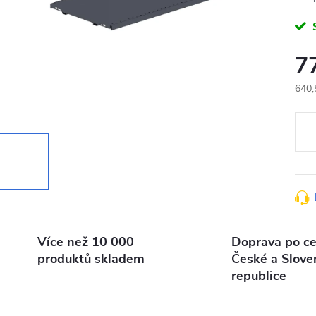
7
640,
Měr
cena
Více než 10 000
Doprava po ce
produktů skladem
České a Slove
republice