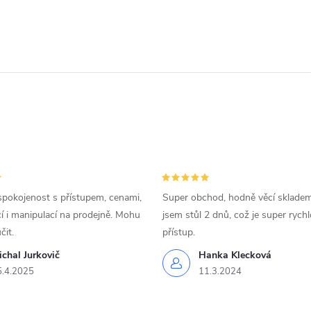
spokojenost s přístupem, cenami,
Super obchod, hodně věcí skladem
 i manipulací na prodejně. Mohu
jsem stůl 2 dnů, což je super rychl
čit.
přístup.
chal Jurkovič
Hanka Klecková
5.4.2025
11.3.2024