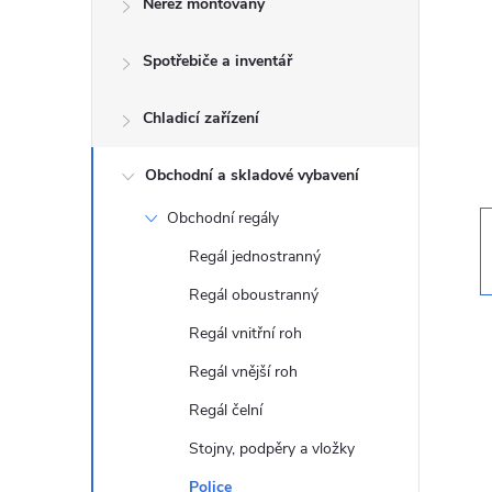
Nerez montovaný
t
Spotřebiče a inventář
r
a
Chladicí zařízení
n
Obchodní a skladové vybavení
Obchodní regály
n
Regál jednostranný
í
Regál oboustranný
Regál vnitřní roh
p
Regál vnější roh
a
Regál čelní
n
Stojny, podpěry a vložky
Police