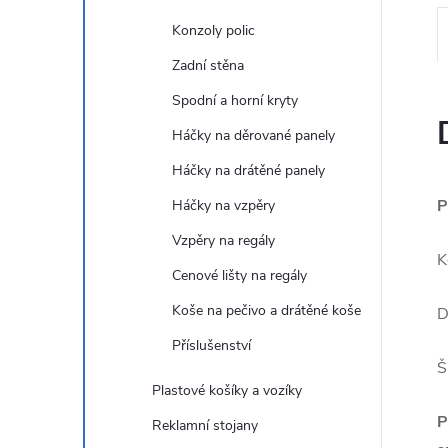
e
Konzoly polic
l
Zadní stěna
Spodní a horní kryty
Háčky na děrované panely
Háčky na drátěné panely
P
Háčky na vzpěry
Vzpěry na regály
K
Cenové lišty na regály
Koše na pečivo a drátěné koše
D
Příslušenství
Š
Plastové košíky a vozíky
P
Reklamní stojany