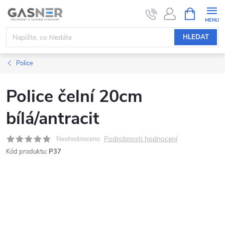
Přejít
NÁKUPNÍ
KOŠÍK
na
obsah
HLEDAT
Police
Police čelní 20cm
bílá/antracit
Podrobnosti hodnocení
Neohodnoceno
Kód produktu:
P37