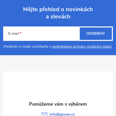
Mějte přehled o novinkách
a slevách
Z
á
E-mail
ODEBÍRAT
p
Vložením e-mailu souhlasíte s
podmínkami ochrany osobních údajů
a
t
í
info
@
gasner.cz