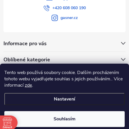
+420 608 060 190
gasner.cz
Informace pro vás
Oblíbené kategorie
Tento web používá soubory cookie. Dalším procházením
Přijímáme online platby
tohoto webu vyjadřujete souhlas s jejich používáním.. Více
informací
zde
.
Nastavení
Copyright 2026
GASNER
. Všechna práva vyhrazena.
Souhlasím
Vytvořil Shoptet
|
E-shop vytvořil Petr Gavenda
Zobrazit