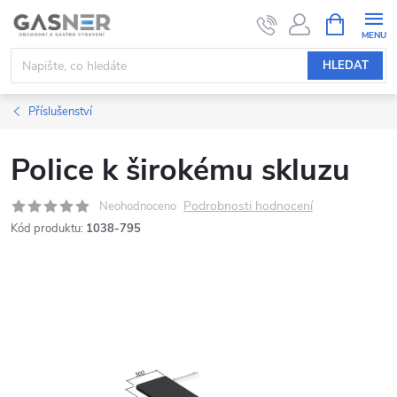
Přejít
NÁKUPNÍ
KOŠÍK
na
obsah
HLEDAT
Příslušenství
Police k širokému skluzu
Podrobnosti hodnocení
Neohodnoceno
Kód produktu:
1038-795