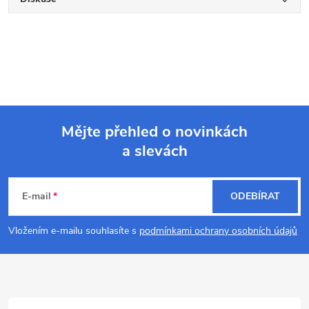
Mějte přehled o novinkách
a slevách
Z
á
E-mail
ODEBÍRAT
p
Vložením e-mailu souhlasíte s
podmínkami ochrany osobních údajů
a
t