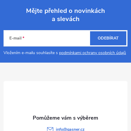
Mějte přehled o novinkách
a slevách
Z
á
E-mail
ODEBÍRAT
p
Vložením e-mailu souhlasíte s
podmínkami ochrany osobních údajů
a
t
í
info
@
gasner.cz