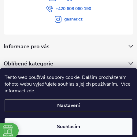
+420 608 060 190
gasner.cz
Informace pro vás
Oblíbené kategorie
Tento web používá soubory cookie. Dalším procházením
Přijímáme online platby
tohoto webu vyjadřujete souhlas s jejich používáním.. Více
informací
zde
.
Nastavení
Copyright 2026
GASNER
. Všechna práva vyhrazena.
Souhlasím
Vytvořil Shoptet
|
E-shop vytvořil Petr Gavenda
Zobrazit