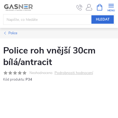
Přejít
NÁKUPNÍ
KOŠÍK
na
obsah
HLEDAT
Police
Police roh vnější 30cm
bílá/antracit
Podrobnosti hodnocení
Neohodnoceno
Kód produktu:
P34