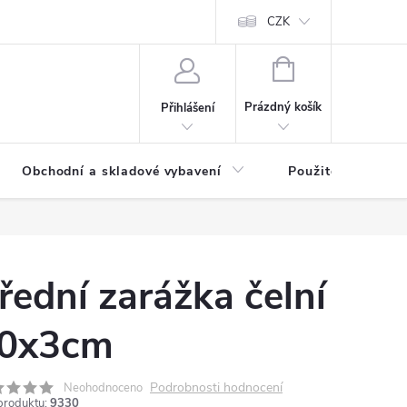
y osobních údajů
CZK
NÁKUPNÍ
KOŠÍK
Prázdný košík
Přihlášení
Obchodní a skladové vybavení
Použité
řední zarážka čelní
0x3cm
Podrobnosti hodnocení
Neohodnoceno
produktu:
9330