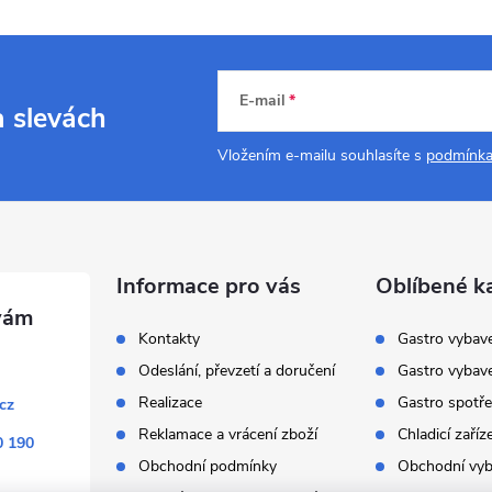
E-mail
a slevách
Vložením e-mailu souhlasíte s
podmínka
Informace pro vás
Oblíbené k
Kontakty
Gastro vybav
Odeslání, převzetí a doručení
Gastro vybav
Realizace
Gastro spotře
cz
Reklamace a vrácení zboží
Chladicí zaříz
0 190
Obchodní podmínky
Obchodní vyb