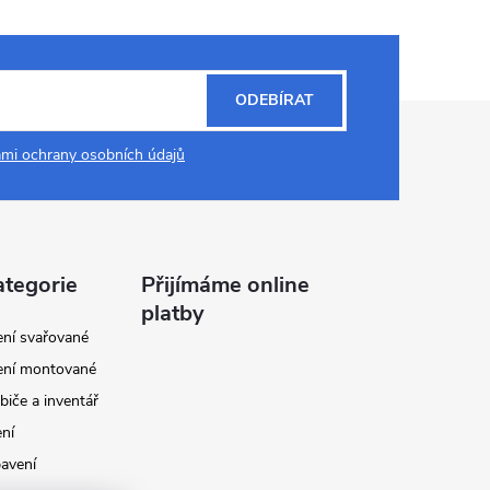
ODEBÍRAT
mi ochrany osobních údajů
ategorie
Přijímáme online
platby
ení svařované
ení montované
biče a inventář
ení
avení