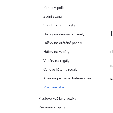
e
Konzoly polic
l
Zadní stěna
Spodní a horní kryty
Háčky na děrované panely
Háčky na drátěné panely
Háčky na vzpěry
P
Vzpěry na regály
B
Cenové lišty na regály
Koše na pečivo a drátěné koše
R
Příslušenství
Plastové košíky a vozíky
Reklamní stojany