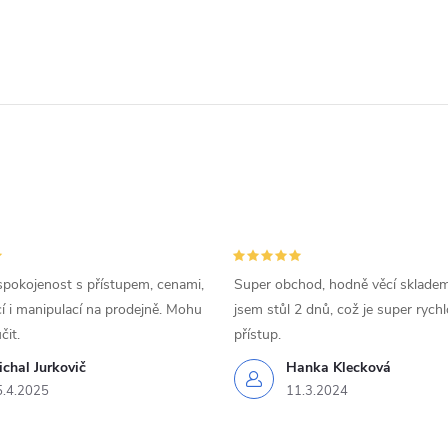
spokojenost s přístupem, cenami,
Super obchod, hodně věcí skladem
 i manipulací na prodejně. Mohu
jsem stůl 2 dnů, což je super rychl
čit.
přístup.
chal Jurkovič
Hanka Klecková
5.4.2025
11.3.2024