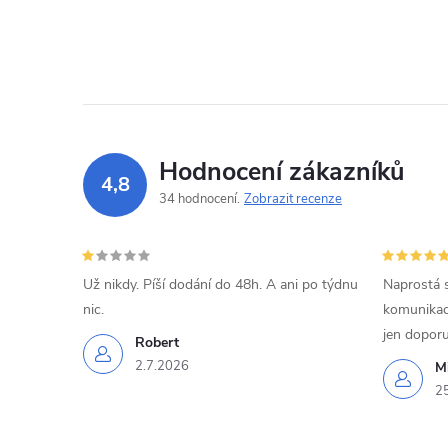
Hodnocení zákazníků
4,8
34 hodnocení
Zobrazit recenze
Už nikdy. Píší dodání do 48h. A ani po týdnu
Naprostá 
nic.
komunikací
jen doporu
Robert
2.7.2026
Mi
2