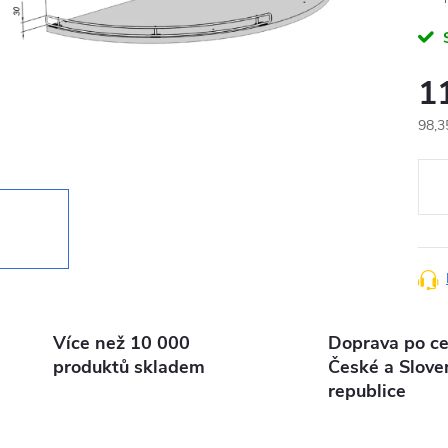
1
98,3
Měr
cena
Více než 10 000
Doprava po ce
produktů skladem
České a Slove
republice