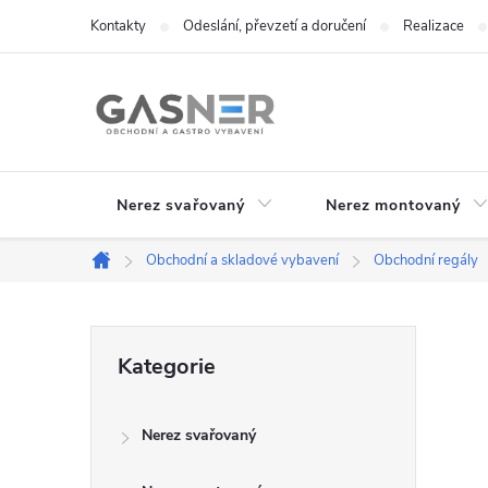
Přejít
Kontakty
Odeslání, převzetí a doručení
Realizace
na
obsah
Nerez svařovaný
Nerez montovaný
Obchodní a skladové vybavení
Obchodní regály
Domů
P
Přeskočit
Kategorie
kategorie
o
Nerez svařovaný
s