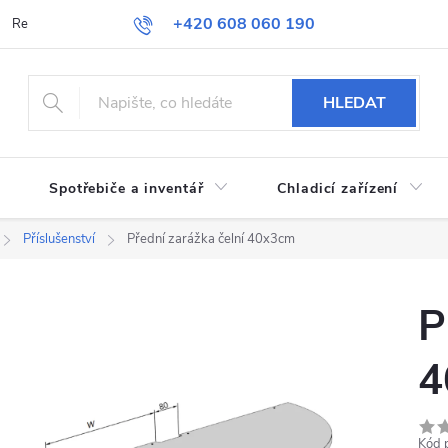
+420 608 060 190
Reklamace a vrácení zboží
Obchodní podmínky
Podmínky ochran
HLEDAT
Spotřebiče a inventář
Chladicí zařízení
Příslušenství
Přední zarážka čelní 40x3cm
P
4
Kód 