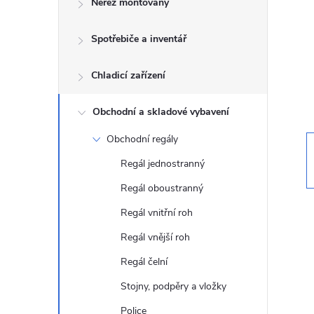
Nerez montovaný
t
Spotřebiče a inventář
r
a
Chladicí zařízení
n
Obchodní a skladové vybavení
Obchodní regály
n
Regál jednostranný
í
Regál oboustranný
Regál vnitřní roh
p
Regál vnější roh
a
Regál čelní
n
Stojny, podpěry a vložky
Police