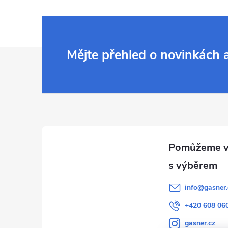
Z
Mějte přehled o novinkách
á
p
a
t
í
info
@
gasner.
+420 608 06
gasner.cz