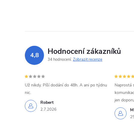
Hodnocení zákazníků
4,8
34 hodnocení
Zobrazit recenze
Už nikdy. Píší dodání do 48h. A ani po týdnu
Naprostá 
nic.
komunikací
jen doporu
Robert
2.7.2026
Mi
2