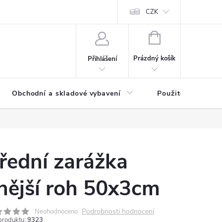
y osobních údajů
CZK
NÁKUPNÍ
KOŠÍK
Prázdný košík
Přihlášení
Obchodní a skladové vybavení
Použité
řední zarážka
nější roh 50x3cm
Podrobnosti hodnocení
Neohodnoceno
produktu:
9323