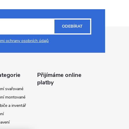
ODEBÍRAT
mi ochrany osobních údajů
ategorie
Přijímáme online
platby
ení svařované
ení montované
biče a inventář
ení
avení