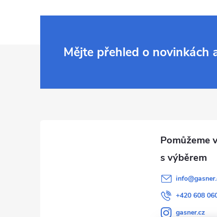
Z
Mějte přehled o novinkách
á
p
a
t
í
info
@
gasner.
+420 608 06
gasner.cz