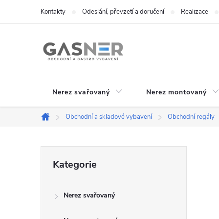
Přejít
Kontakty
Odeslání, převzetí a doručení
Realizace
na
obsah
Nerez svařovaný
Nerez montovaný
Obchodní a skladové vybavení
Obchodní regály
Domů
P
Přeskočit
Kategorie
kategorie
o
Nerez svařovaný
s