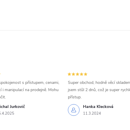
spokojenost s přístupem, cenami,
Super obchod, hodně věcí skladem
 i manipulací na prodejně. Mohu
jsem stůl 2 dnů, což je super rychl
čit.
přístup.
chal Jurkovič
Hanka Klecková
5.4.2025
11.3.2024