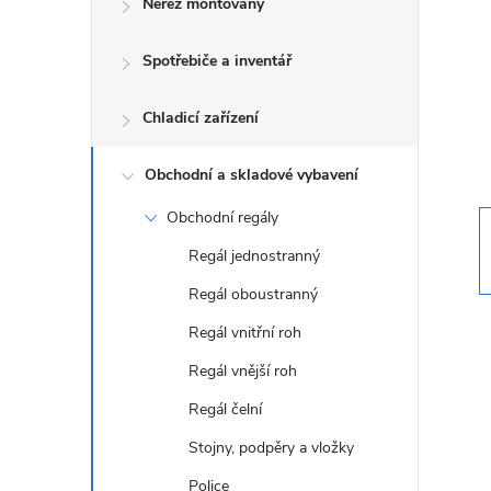
Nerez montovaný
t
Spotřebiče a inventář
r
a
Chladicí zařízení
n
Obchodní a skladové vybavení
Obchodní regály
n
Regál jednostranný
í
Regál oboustranný
Regál vnitřní roh
p
Regál vnější roh
a
Regál čelní
n
Stojny, podpěry a vložky
Police