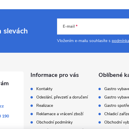
E-mail
a slevách
Vložením e-mailu souhlasíte s
podmínka
Informace pro vás
Oblíbené k
Kontakty
Gastro vybav
Odeslání, převzetí a doručení
Gastro vybav
Realizace
Gastro spotře
cz
Reklamace a vrácení zboží
Chladicí zaříz
0 190
Obchodní podmínky
Obchodní vyb