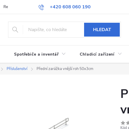
+420 608 060 190
Reklamace a vrácení zboží
Obchodní podmínky
Podmínky ochran
HLEDAT
Spotřebiče a inventář
Chladicí zařízení
Příslušenství
Přední zarážka vnější roh 50x3cm
P
v
Kód 