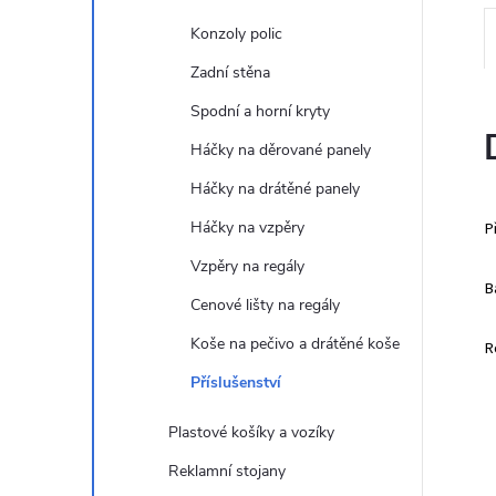
e
Konzoly polic
l
Zadní stěna
Spodní a horní kryty
Háčky na děrované panely
Háčky na drátěné panely
Háčky na vzpěry
P
Vzpěry na regály
B
Cenové lišty na regály
Koše na pečivo a drátěné koše
R
Příslušenství
Plastové košíky a vozíky
Reklamní stojany