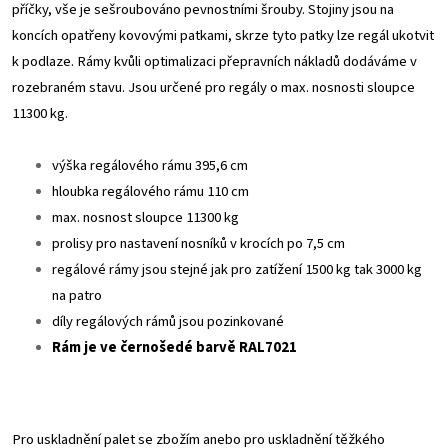
příčky, vše je sešroubováno pevnostními šrouby. Stojiny jsou na
koncích opatřeny kovovými patkami, skrze tyto patky lze regál ukotvit
k podlaze. Rámy kvůli optimalizaci přepravních nákladů dodáváme v
rozebraném stavu. Jsou určené pro regály o max. nosnosti sloupce
11300 kg.
výška regálového rámu 395,6 cm
hloubka regálového rámu 110 cm
max. nosnost sloupce 11300 kg
prolisy pro nastavení nosníků v krocích po 7,5 cm
regálové rámy jsou stejné jak pro zatížení 1500 kg tak 3000 kg
na patro
díly regálových rámů jsou pozinkované
Rám je ve č
ernošedé
barvě RAL7021
Pro uskladnění palet se zbožím anebo pro uskladnění těžkého