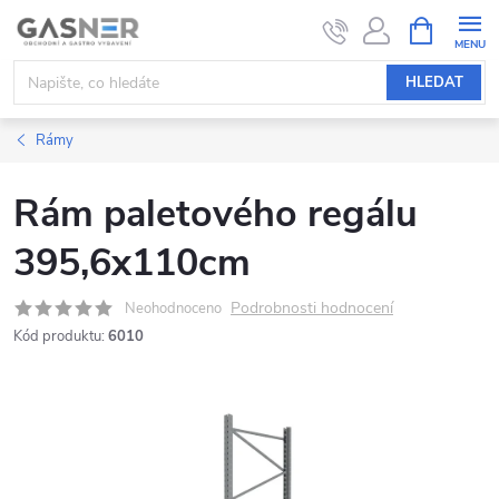
Přejít
NÁKUPNÍ
KOŠÍK
na
obsah
HLEDAT
Rámy
Rám paletového regálu
395,6x110cm
Podrobnosti hodnocení
Neohodnoceno
Kód produktu:
6010