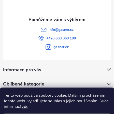
í
info
@
gasner.cz
+420 608 060 190
gasner.cz
Informace pro vás
Oblíbené kategorie
Tento web používá soubory cookie. Dalším procházením
Přijímáme online platby
tohoto webu vyjadřujete souhlas s jejich používáním.. Více
informací
zde
.